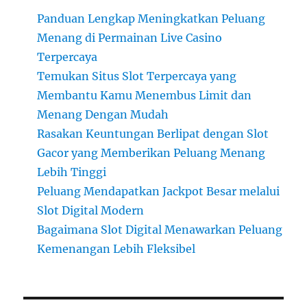
Panduan Lengkap Meningkatkan Peluang
Menang di Permainan Live Casino
Terpercaya
Temukan Situs Slot Terpercaya yang
Membantu Kamu Menembus Limit dan
Menang Dengan Mudah
Rasakan Keuntungan Berlipat dengan Slot
Gacor yang Memberikan Peluang Menang
Lebih Tinggi
Peluang Mendapatkan Jackpot Besar melalui
Slot Digital Modern
Bagaimana Slot Digital Menawarkan Peluang
Kemenangan Lebih Fleksibel