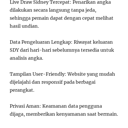
Live Draw Sidney Tercepat: Penarikan angka
dilakukan secara langsung tanpa jeda,
sehingga pemain dapat dengan cepat melihat
hasil undian.
Data Pengeluaran Lengkap: Riwayat keluaran
SDY dari hari-hari sebelumnya tersedia untuk
analisis angka.
Tampilan User-Friendly: Website yang mudah
dijelajahi dan responsif pada berbagai
perangkat.
Privasi Aman: Keamanan data pengguna
dijaga, memberikan kenyamanan saat bermain.