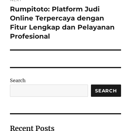
Rumpitoto: Platform Judi
Next
post:
Online Terpercaya dengan
Fitur Lengkap dan Pelayanan
Profesional
Search
SEARCH
Recent Posts