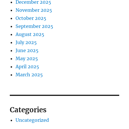
December 2025
November 2025
October 2025
September 2025
August 2025
July 2025
June 2025
May 2025
April 2025
March 2025
Categories
Uncategorized