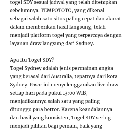
togel SDY sesuai jadwal yang telah ditetapkan
sebelumnya. TEMPOTOTO, yang dikenal
sebagai salah satu situs paling cepat dan akurat
dalam memberikan hasil langsung, telah
menjadi platform togel yang terpercaya dengan
layanan draw langsung dari Sydney.
Apa Itu Togel SDY?
Togel Sydney adalah jenis permainan angka
yang berasal dari Australia, tepatnya dari kota
Sydney. Pasar ini menyelenggarakan live draw
setiap hari pada pukul 13:00 WIB,
menjadikannya salah satu yang paling
ditunggu para bettor. Karena keandalannya
dan hasil yang konsisten, Togel SDY sering
menjadi pilihan bagi pemain, baik yang