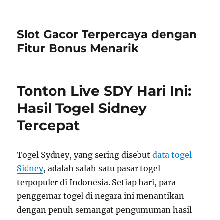
Slot Gacor Terpercaya dengan
Fitur Bonus Menarik
Tonton Live SDY Hari Ini:
Hasil Togel Sidney
Tercepat
Togel Sydney, yang sering disebut
data togel
Sidney
, adalah salah satu pasar togel
terpopuler di Indonesia. Setiap hari, para
penggemar togel di negara ini menantikan
dengan penuh semangat pengumuman hasil