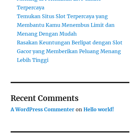
Terpercaya
Temukan Situs Slot Terpercaya yang
Membantu Kamu Menembus Limit dan
Menang Dengan Mudah
Rasakan Keuntungan Berlipat dengan Slot
Gacor yang Memberikan Peluang Menang
Lebih Tinggi
Recent Comments
A WordPress Commenter
on
Hello world!