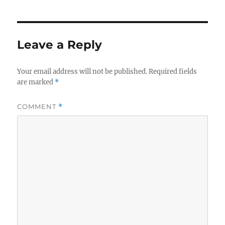
Leave a Reply
Your email address will not be published.
Required fields
are marked
*
COMMENT
*