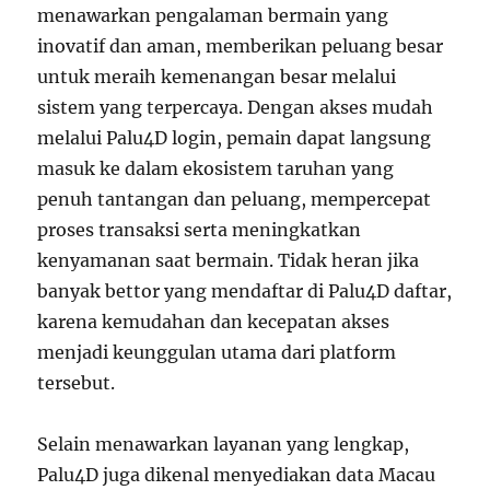
menawarkan pengalaman bermain yang
inovatif dan aman, memberikan peluang besar
untuk meraih kemenangan besar melalui
sistem yang terpercaya. Dengan akses mudah
melalui Palu4D login, pemain dapat langsung
masuk ke dalam ekosistem taruhan yang
penuh tantangan dan peluang, mempercepat
proses transaksi serta meningkatkan
kenyamanan saat bermain. Tidak heran jika
banyak bettor yang mendaftar di Palu4D daftar,
karena kemudahan dan kecepatan akses
menjadi keunggulan utama dari platform
tersebut.
Selain menawarkan layanan yang lengkap,
Palu4D juga dikenal menyediakan data Macau