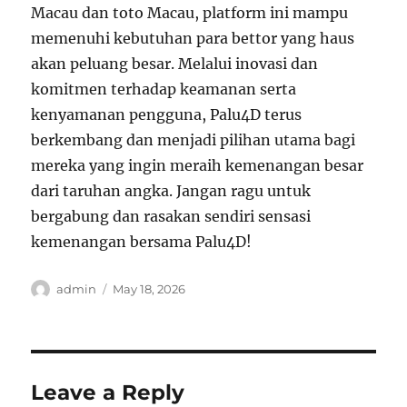
Macau dan toto Macau, platform ini mampu
memenuhi kebutuhan para bettor yang haus
akan peluang besar. Melalui inovasi dan
komitmen terhadap keamanan serta
kenyamanan pengguna, Palu4D terus
berkembang dan menjadi pilihan utama bagi
mereka yang ingin meraih kemenangan besar
dari taruhan angka. Jangan ragu untuk
bergabung dan rasakan sendiri sensasi
kemenangan bersama Palu4D!
Author
Posted
admin
May 18, 2026
on
Leave a Reply