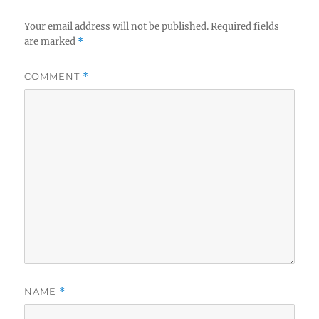
Your email address will not be published.
Required fields
are marked
*
COMMENT
*
NAME
*