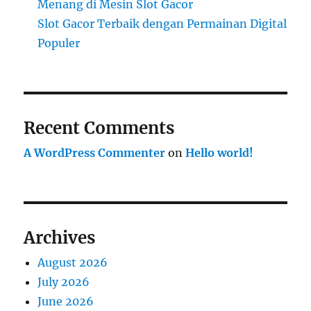
Menang di Mesin Slot Gacor
Slot Gacor Terbaik dengan Permainan Digital
Populer
Recent Comments
A WordPress Commenter
on
Hello world!
Archives
August 2026
July 2026
June 2026