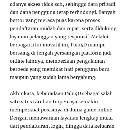
adanya akses tidak sah, sehingga data pribadi
dan dana pengguna tetap terlindungi. Banyak
bettor yang merasa puas karena proses
pendaftaran mudah dan cepat, serta didukung
layanan pelanggan yang responsif. Melalui
berbagai fitur inovatif ini, Palu4D mampu
bersaing di tengah persaingan platform judi
online lainnya, memberikan pengalaman
berbeda yang memikat hati pengguna baru
maupun yang sudah lama bergabung.
Akhir kata, keberadaan Palu4D sebagai salah
satu situs taruhan terpercaya semakin
memperkuat posisinya di dunia game online.
Dengan menawarkan layanan lengkap mulai
dari pendaftaran, login, hingga data keluaran