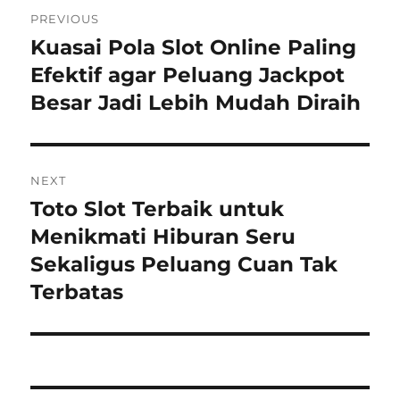
Post
PREVIOUS
navigation
Kuasai Pola Slot Online Paling
Previous
post:
Efektif agar Peluang Jackpot
Besar Jadi Lebih Mudah Diraih
NEXT
Toto Slot Terbaik untuk
Next
post:
Menikmati Hiburan Seru
Sekaligus Peluang Cuan Tak
Terbatas