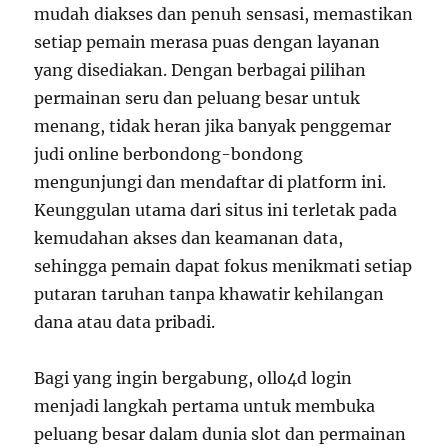
mudah diakses dan penuh sensasi, memastikan
setiap pemain merasa puas dengan layanan
yang disediakan. Dengan berbagai pilihan
permainan seru dan peluang besar untuk
menang, tidak heran jika banyak penggemar
judi online berbondong-bondong
mengunjungi dan mendaftar di platform ini.
Keunggulan utama dari situs ini terletak pada
kemudahan akses dan keamanan data,
sehingga pemain dapat fokus menikmati setiap
putaran taruhan tanpa khawatir kehilangan
dana atau data pribadi.
Bagi yang ingin bergabung, ollo4d login
menjadi langkah pertama untuk membuka
peluang besar dalam dunia slot dan permainan