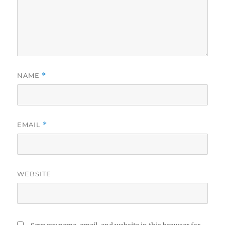
NAME
*
EMAIL
*
WEBSITE