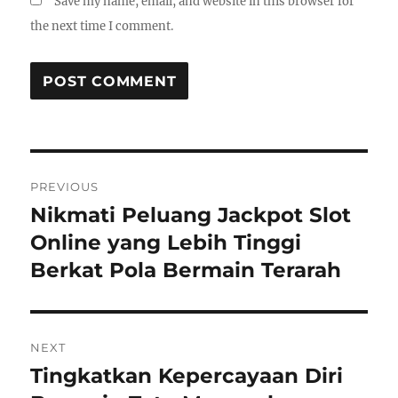
Save my name, email, and website in this browser for
the next time I comment.
Post
PREVIOUS
navigation
Nikmati Peluang Jackpot Slot
Previous
post:
Online yang Lebih Tinggi
Berkat Pola Bermain Terarah
NEXT
Tingkatkan Kepercayaan Diri
Next