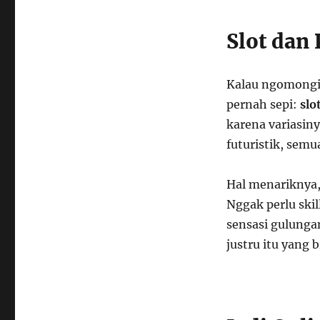
Slot dan
Kalau ngomongin
pernah sepi:
slo
karena variasiny
futuristik, semu
Hal menariknya, 
Nggak perlu skil
sensasi gulungan
justru itu yang b