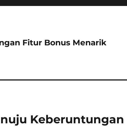
engan Fitur Bonus Menarik
enuju Keberuntungan