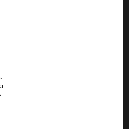
na
rm
n