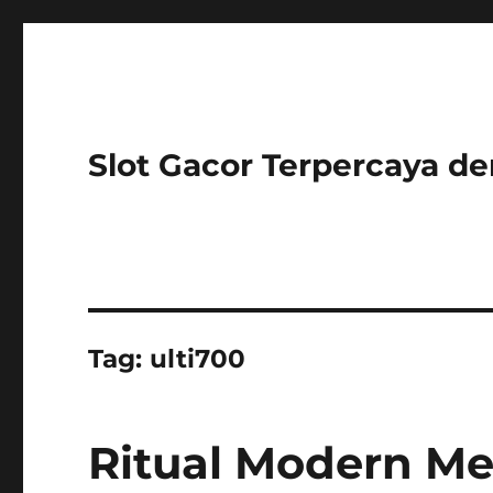
Slot Gacor Terpercaya d
Tag:
ulti700
Ritual Modern M