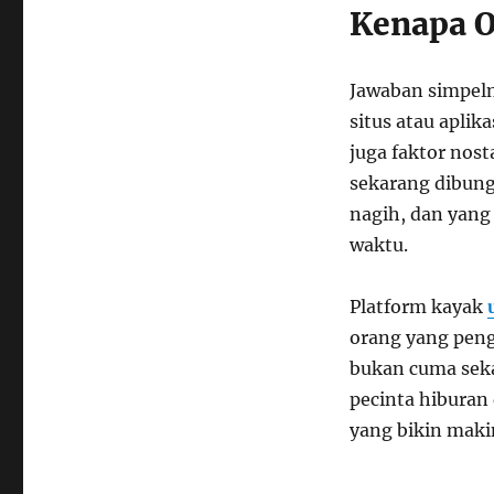
Kenapa O
Jawaban simpeln
situs atau aplik
juga faktor nost
sekarang dibung
nagih, dan yang
waktu.
Platform kayak
orang yang peng
bukan cuma seka
pecinta hiburan 
yang bikin makin