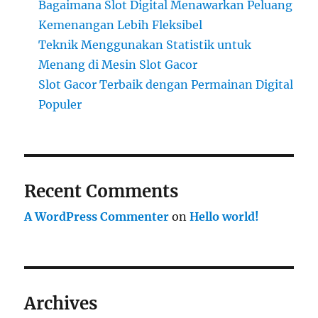
Bagaimana Slot Digital Menawarkan Peluang
Kemenangan Lebih Fleksibel
Teknik Menggunakan Statistik untuk
Menang di Mesin Slot Gacor
Slot Gacor Terbaik dengan Permainan Digital
Populer
Recent Comments
A WordPress Commenter
on
Hello world!
Archives