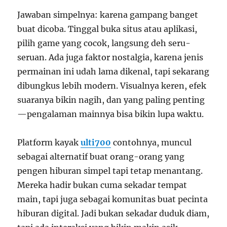
Jawaban simpelnya: karena gampang banget
buat dicoba. Tinggal buka situs atau aplikasi,
pilih game yang cocok, langsung deh seru-
seruan. Ada juga faktor nostalgia, karena jenis
permainan ini udah lama dikenal, tapi sekarang
dibungkus lebih modern. Visualnya keren, efek
suaranya bikin nagih, dan yang paling penting
—pengalaman mainnya bisa bikin lupa waktu.
Platform kayak
ulti700
contohnya, muncul
sebagai alternatif buat orang-orang yang
pengen hiburan simpel tapi tetap menantang.
Mereka hadir bukan cuma sekadar tempat
main, tapi juga sebagai komunitas buat pecinta
hiburan digital. Jadi bukan sekadar duduk diam,