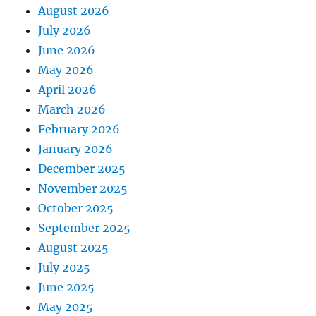
August 2026
July 2026
June 2026
May 2026
April 2026
March 2026
February 2026
January 2026
December 2025
November 2025
October 2025
September 2025
August 2025
July 2025
June 2025
May 2025