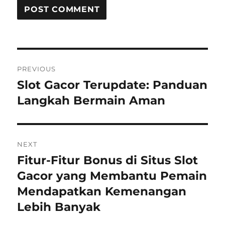
Post
PREVIOUS
navigation
Slot Gacor Terupdate: Panduan
Previous
post:
Langkah Bermain Aman
NEXT
Fitur-Fitur Bonus di Situs Slot
Next
post:
Gacor yang Membantu Pemain
Mendapatkan Kemenangan
Lebih Banyak