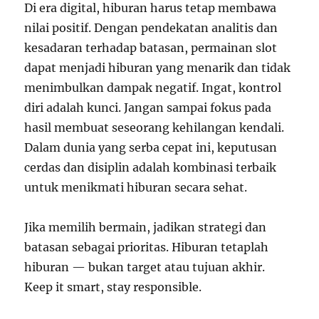
Di era digital, hiburan harus tetap membawa
nilai positif. Dengan pendekatan analitis dan
kesadaran terhadap batasan, permainan slot
dapat menjadi hiburan yang menarik dan tidak
menimbulkan dampak negatif. Ingat, kontrol
diri adalah kunci. Jangan sampai fokus pada
hasil membuat seseorang kehilangan kendali.
Dalam dunia yang serba cepat ini, keputusan
cerdas dan disiplin adalah kombinasi terbaik
untuk menikmati hiburan secara sehat.
Jika memilih bermain, jadikan strategi dan
batasan sebagai prioritas. Hiburan tetaplah
hiburan — bukan target atau tujuan akhir.
Keep it smart, stay responsible.