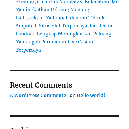
Strategi Jitu untuk Mengatasi Kekalahan dan
Meningkatkan Peluang Menang
Raih Jackpot Melimpah dengan Teknik
Ampuh di Situs Slot Terpercaya dan Resmi
Panduan Lengkap Meningkatkan Peluang
Menang di Permainan Live Casino
Terpercaya
Recent Comments
A WordPress Commenter
on
Hello world!