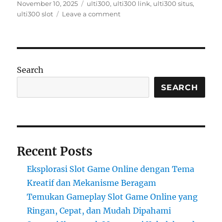
Posted
Tags
November 10, 2025
ulti300
,
ulti300 link
,
ulti300 situs
,
on
on
ulti300 slot
Leave a comment
Strategi
Slot
Online
Modern:
Analisis
Search
Cerdas
untuk
SEARCH
Pemain
Visioner
Recent Posts
Eksplorasi Slot Game Online dengan Tema
Kreatif dan Mekanisme Beragam
Temukan Gameplay Slot Game Online yang
Ringan, Cepat, dan Mudah Dipahami