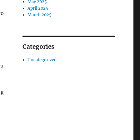
May 2025
April 2025
ko
March 2025
Categories
Uncategorized
au
ng