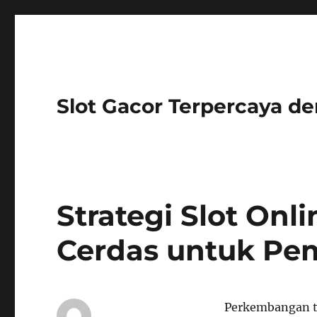
Slot Gacor Terpercaya d
Strategi Slot Onl
Cerdas untuk Pem
Perkembangan t