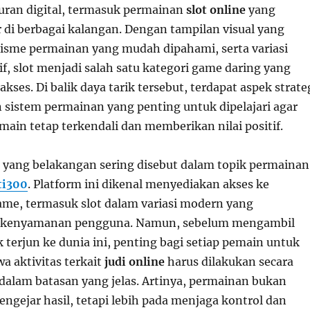
uran digital, termasuk permainan
slot online
yang
 di berbagai kalangan. Dengan tampilan visual yang
sme permainan yang mudah dipahami, serta variasi
f, slot menjadi salah satu kategori game daring yang
akses. Di balik daya tarik tersebut, terdapat aspek strate
istem permainan yang penting untuk dipelajari agar
ain tetap terkendali dan memberikan nilai positif.
 yang belakangan sering disebut dalam topik permainan
ti300
. Platform ini dikenal menyediakan akses ke
game, termasuk slot dalam variasi modern yang
kenyamanan pengguna. Namun, sebelum mengambil
terjun ke dunia ini, penting bagi setiap pemain untuk
 aktivitas terkait
judi online
harus dilakukan secara
 dalam batasan yang jelas. Artinya, permainan bukan
ngejar hasil, tetapi lebih pada menjaga kontrol dan