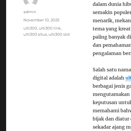
dalam dunia hib
Author
admin
semakin populer
Posted
November 10, 2025
menarik, mekani
on
Tags
ulti300
,
ulti300 link
,
tema yang kreati
ulti300 situs
,
ulti300 slot
paling banyak di
dan pemahaman s
pengalaman berm
Salah satu nama
digital adalah
ul
berbagai jenis 
mengutamakan 
keputusan untuk 
memahami bahwa
bijak dan diatur
sekadar ajang me