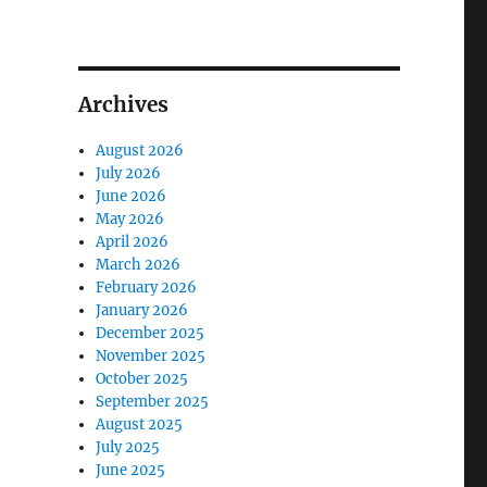
Archives
August 2026
July 2026
June 2026
May 2026
April 2026
March 2026
February 2026
January 2026
December 2025
November 2025
October 2025
September 2025
August 2025
July 2025
June 2025