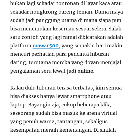
bukan lagi sekadar tontonan di layar kaca atau
sekadar nongkrong bareng teman. Dunia maya
sudah jadi panggung utama di mana siapa pun
bisa menemukan keseruan sesuai selera. Salah
satu contoh yang lagi ramai dibicarakan adalah
platform
mawar500
, yang semakin hari makin
mencuri perhatian para pencinta hiburan
daring, terutama mereka yang doyan menjajal
pengalaman seru lewat
judi online
.
Kalau dulu hiburan terasa terbatas, kini semua
bisa diakses hanya lewat smartphone atau
laptop. Bayangin aja, cukup beberapa klik,
seseorang sudah bisa masuk ke arena virtual
yang penuh warna, tantangan, sekaligus
kesempatan meraih kemenangan. Di sinilah