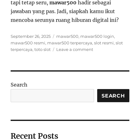
tapi tetap seru,
mawar500
hadir sebagai
jawaban yang pas. Jadi, siapkah kamu ikut
mencoba serunya ruang hiburan digital ini?
Posted
Tags
September 26, 2025
mawar500
,
mawar500 login
,
on
mawar500 resmi
,
mawar500 terpercaya
,
slot resmi
,
slot
on
terpercaya
,
toto slot
Leave a comment
Ruang
Hiburan
Digital
yang
Bikin
Search
Betah
Sampai
SEARCH
Lupa
Waktu
Recent Posts