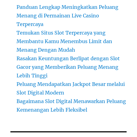
Panduan Lengkap Meningkatkan Peluang
Menang di Permainan Live Casino
Terpercaya
Temukan Situs Slot Terpercaya yang
Membantu Kamu Menembus Limit dan
Menang Dengan Mudah
Rasakan Keuntungan Berlipat dengan Slot
Gacor yang Memberikan Peluang Menang
Lebih Tinggi
Peluang Mendapatkan Jackpot Besar melalui
Slot Digital Modern
Bagaimana Slot Digital Menawarkan Peluang
Kemenangan Lebih Fleksibel