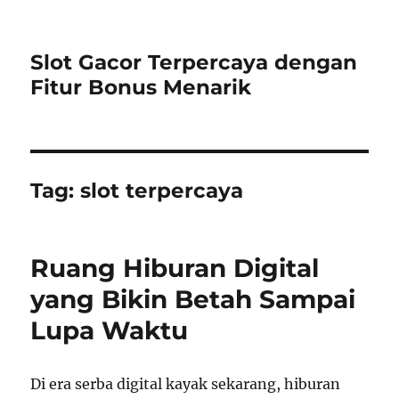
Slot Gacor Terpercaya dengan
Fitur Bonus Menarik
Tag:
slot terpercaya
Ruang Hiburan Digital
yang Bikin Betah Sampai
Lupa Waktu
Di era serba digital kayak sekarang, hiburan