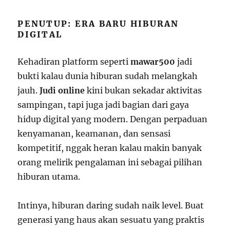
PENUTUP: ERA BARU HIBURAN
DIGITAL
Kehadiran platform seperti
mawar500
jadi
bukti kalau dunia hiburan sudah melangkah
jauh.
Judi online
kini bukan sekadar aktivitas
sampingan, tapi juga jadi bagian dari gaya
hidup digital yang modern. Dengan perpaduan
kenyamanan, keamanan, dan sensasi
kompetitif, nggak heran kalau makin banyak
orang melirik pengalaman ini sebagai pilihan
hiburan utama.
Intinya, hiburan daring sudah naik level. Buat
generasi yang haus akan sesuatu yang praktis