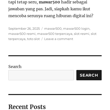
tapi tetap seru,
mawar500
hadir sebagai
jawaban yang pas. Jadi, siapkah kamu ikut
mencoba serunya ruang hiburan digital ini?
Posted
Tags
September 26, 2025
mawar500
,
mawar500 login
,
on
mawar500 resmi
,
mawar500 terpercaya
,
slot resmi
,
slot
on
terpercaya
,
toto slot
Leave a comment
Ruang
Hiburan
Digital
yang
Bikin
Search
Betah
Sampai
SEARCH
Lupa
Waktu
Recent Posts