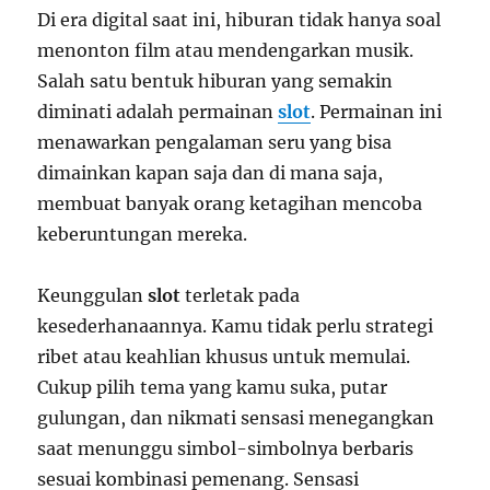
Di era digital saat ini, hiburan tidak hanya soal
menonton film atau mendengarkan musik.
Salah satu bentuk hiburan yang semakin
diminati adalah permainan
slot
. Permainan ini
menawarkan pengalaman seru yang bisa
dimainkan kapan saja dan di mana saja,
membuat banyak orang ketagihan mencoba
keberuntungan mereka.
Keunggulan
slot
terletak pada
kesederhanaannya. Kamu tidak perlu strategi
ribet atau keahlian khusus untuk memulai.
Cukup pilih tema yang kamu suka, putar
gulungan, dan nikmati sensasi menegangkan
saat menunggu simbol-simbolnya berbaris
sesuai kombinasi pemenang. Sensasi