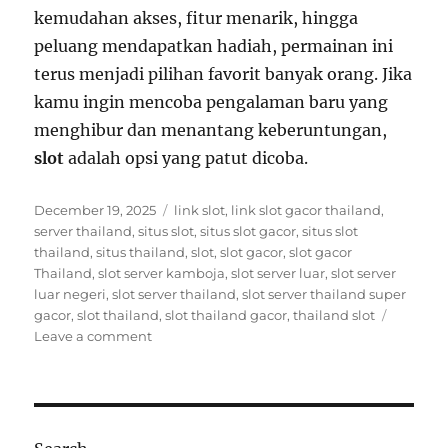
kemudahan akses, fitur menarik, hingga
peluang mendapatkan hadiah, permainan ini
terus menjadi pilihan favorit banyak orang. Jika
kamu ingin mencoba pengalaman baru yang
menghibur dan menantang keberuntungan,
slot
adalah opsi yang patut dicoba.
Posted
Tags
December 19, 2025
link slot
,
link slot gacor thailand
,
on
server thailand
,
situs slot
,
situs slot gacor
,
situs slot
thailand
,
situs thailand
,
slot
,
slot gacor
,
slot gacor
Thailand
,
slot server kamboja
,
slot server luar
,
slot server
luar negeri
,
slot server thailand
,
slot server thailand super
gacor
,
slot thailand
,
slot thailand gacor
,
thailand slot
on
Leave a comment
Serunya
Hiburan
Digital
yang
Bisa