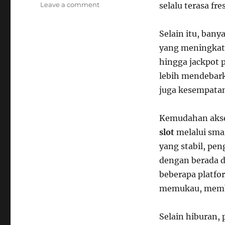
on
Leave a comment
selalu terasa f
Serunya
Hiburan
Selain itu, bany
Digital
yang
yang meningkatk
Bisa
hingga jackpot
Mengubah
lebih mendebark
Harimu
Jadi
juga kesempata
Lebih
Berwarna
Kemudahan akse
slot
melalui smar
yang stabil, p
dengan berada di
beberapa platfo
memukau, membu
Selain hiburan,