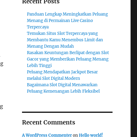
Recent Posts
Panduan Lengkap Meningkatkan Peluang
Menang di Permainan Live Casino
Terpercaya
Temukan Situs Slot Terpercaya yang
Membantu Kamu Menembus Limit dan
Menang Dengan Mudah
Rasakan Keuntungan Berlipat dengan Slot
i
Gacor yang Memberikan Peluang Menang
ng
Lebih Tinggi
Peluang Mendapatkan Jackpot Besar
melalui Slot Digital Modern
Bagaimana Slot Digital Menawarkan
Peluang Kemenangan Lebih Fleksibel
ng
Recent Comments
A WordPress Commenter
on
Hello world!