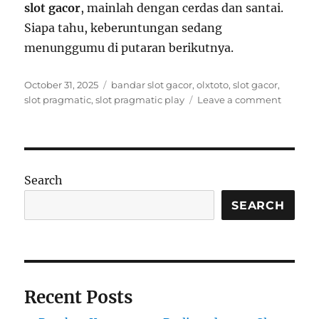
slot gacor
, mainlah dengan cerdas dan santai.
Siapa tahu, keberuntungan sedang
menunggumu di putaran berikutnya.
Posted
Tags
October 31, 2025
bandar slot gacor
,
olxtoto
,
slot gacor
,
on
on
slot pragmatic
,
slot pragmatic play
Leave a comment
Slot
Gacor:
Rahasia
di
Balik
Search
Putaran
yang
SEARCH
Bikin
Dompe
Ikut
Senyu
Recent Posts