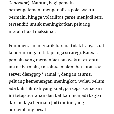
Generator
). Namun, bagi pemain
berpengalaman, menganalisis pola, waktu
bermain, hingga volatilitas game menjadi seni
tersendiri untuk meningkatkan peluang
meraih hasil maksimal.
Fenomena ini menarik karena tidak hanya soal
keberuntungan, tetapi juga strategi. Banyak
pemain yang memanfaatkan waktu tertentu
untuk bermain, misalnya malam hari atau saat
server dianggap “ramai”, dengan asumsi
peluang kemenangan meningkat. Walau belum
ada bukti ilmiah yang kuat, persepsi semacam
ini tetap bertahan dan bahkan menjadi bagian
dari budaya bermain
judi online
yang
berkembang pesat.