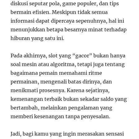
diskusi seputar pola, game populer, dan tips
bermain efisien. Meskipun tidak semua
informasi dapat dipercaya sepenuhnya, hal ini
menunjukkan betapa besarnya minat terhadap
hiburan yang satu ini.
Pada akhirnya, slot yang “gacor” bukan hanya
soal mesin atau algoritma, tetapi juga tentang
bagaimana pemain memahami ritme
permainan, mengenali batas dirinya, dan
menikmati prosesnya. Karena sejatinya,
kemenangan terbaik bukan sekadar saldo yang
bertambah, melainkan pengalaman yang
memberi kesenangan tanpa penyesalan.
Jadi, bagi kamu yang ingin merasakan sensasi