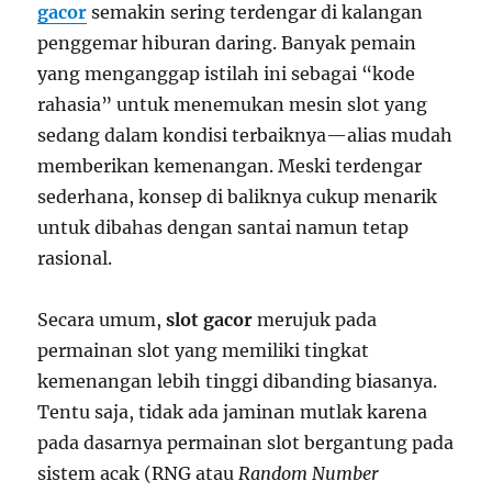
gacor
semakin sering terdengar di kalangan
penggemar hiburan daring. Banyak pemain
yang menganggap istilah ini sebagai “kode
rahasia” untuk menemukan mesin slot yang
sedang dalam kondisi terbaiknya—alias mudah
memberikan kemenangan. Meski terdengar
sederhana, konsep di baliknya cukup menarik
untuk dibahas dengan santai namun tetap
rasional.
Secara umum,
slot gacor
merujuk pada
permainan slot yang memiliki tingkat
kemenangan lebih tinggi dibanding biasanya.
Tentu saja, tidak ada jaminan mutlak karena
pada dasarnya permainan slot bergantung pada
sistem acak (RNG atau
Random Number