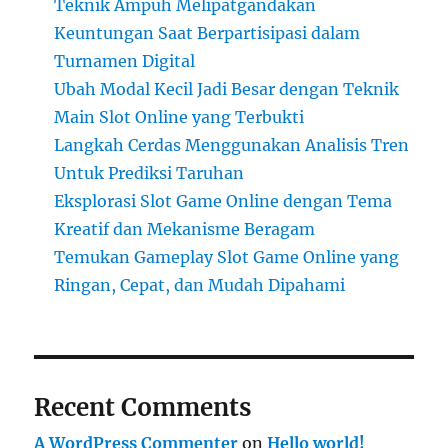
Teknik Ampuh Melipatgandakan
Keuntungan Saat Berpartisipasi dalam
Turnamen Digital
Ubah Modal Kecil Jadi Besar dengan Teknik
Main Slot Online yang Terbukti
Langkah Cerdas Menggunakan Analisis Tren
Untuk Prediksi Taruhan
Eksplorasi Slot Game Online dengan Tema
Kreatif dan Mekanisme Beragam
Temukan Gameplay Slot Game Online yang
Ringan, Cepat, dan Mudah Dipahami
Recent Comments
A WordPress Commenter
on
Hello world!