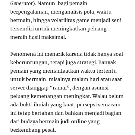
Generator
). Namun, bagi pemain
berpengalaman, menganalisis pola, waktu
bermain, hingga volatilitas game menjadi seni
tersendiri untuk meningkatkan peluang
meraih hasil maksimal.
Fenomena ini menarik karena tidak hanya soal
keberuntungan, tetapi juga strategi. Banyak
pemain yang memanfaatkan waktu tertentu
untuk bermain, misalnya malam hari atau saat
server dianggap “ramai”, dengan asumsi
peluang kemenangan meningkat. Walau belum
ada bukti ilmiah yang kuat, persepsi semacam
ini tetap bertahan dan bahkan menjadi bagian
dari budaya bermain
judi online
yang
berkembang pesat.