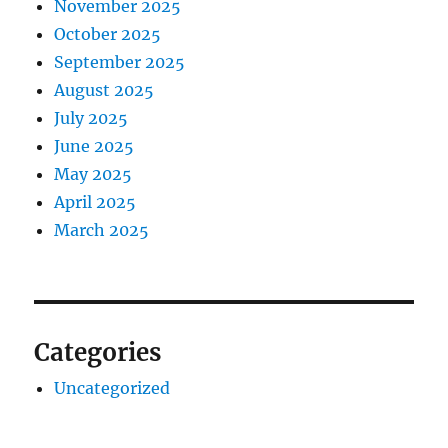
November 2025
October 2025
September 2025
August 2025
July 2025
June 2025
May 2025
April 2025
March 2025
Categories
Uncategorized