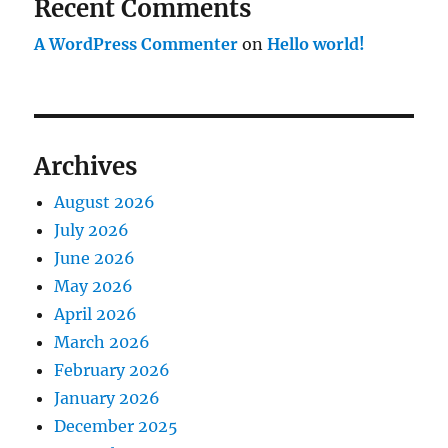
Recent Comments
A WordPress Commenter
on
Hello world!
Archives
August 2026
July 2026
June 2026
May 2026
April 2026
March 2026
February 2026
January 2026
December 2025