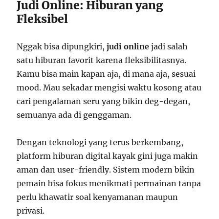
Judi Online: Hiburan yang
Fleksibel
Nggak bisa dipungkiri,
judi online
jadi salah
satu hiburan favorit karena fleksibilitasnya.
Kamu bisa main kapan aja, di mana aja, sesuai
mood. Mau sekadar mengisi waktu kosong atau
cari pengalaman seru yang bikin deg-degan,
semuanya ada di genggaman.
Dengan teknologi yang terus berkembang,
platform hiburan digital kayak gini juga makin
aman dan user-friendly. Sistem modern bikin
pemain bisa fokus menikmati permainan tanpa
perlu khawatir soal kenyamanan maupun
privasi.