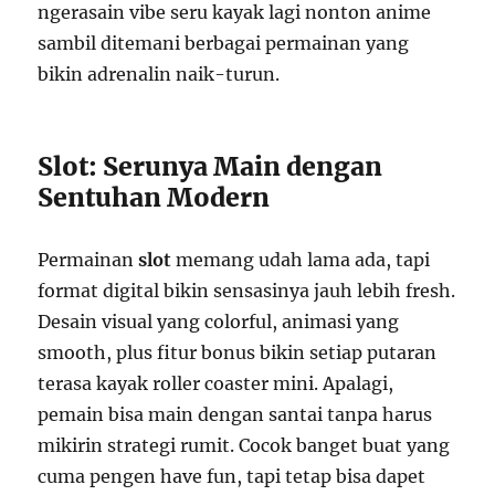
ngerasain vibe seru kayak lagi nonton anime
sambil ditemani berbagai permainan yang
bikin adrenalin naik-turun.
Slot: Serunya Main dengan
Sentuhan Modern
Permainan
slot
memang udah lama ada, tapi
format digital bikin sensasinya jauh lebih fresh.
Desain visual yang colorful, animasi yang
smooth, plus fitur bonus bikin setiap putaran
terasa kayak roller coaster mini. Apalagi,
pemain bisa main dengan santai tanpa harus
mikirin strategi rumit. Cocok banget buat yang
cuma pengen have fun, tapi tetap bisa dapet