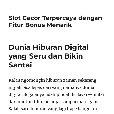
Slot Gacor Terpercaya dengan
Fitur Bonus Menarik
Dunia Hiburan Digital
yang Seru dan Bikin
Santai
Kalau ngomongin hiburan zaman sekarang,
nggak bisa lepas dari yang namanya dunia
digital. Segalanya udah pindah ke layar—mulai
dari nonton film, belanja, sampai main game.
Salah satu hiburan yang lagi hype banget di