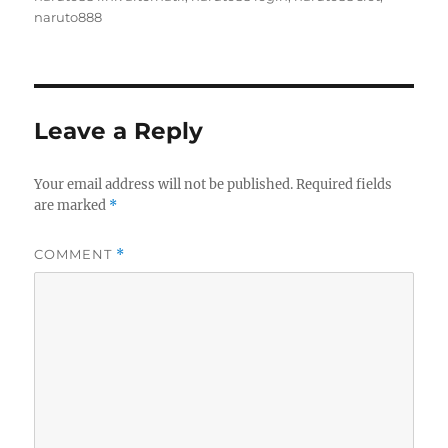
naruto888
Leave a Reply
Your email address will not be published.
Required fields
are marked
*
COMMENT
*