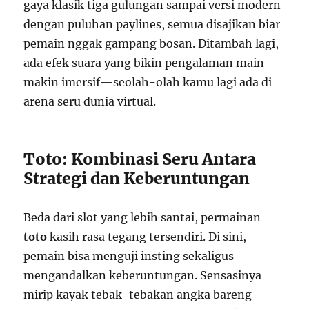
gaya klasik tiga gulungan sampai versi modern
dengan puluhan paylines, semua disajikan biar
pemain nggak gampang bosan. Ditambah lagi,
ada efek suara yang bikin pengalaman main
makin imersif—seolah-olah kamu lagi ada di
arena seru dunia virtual.
Toto: Kombinasi Seru Antara
Strategi dan Keberuntungan
Beda dari slot yang lebih santai, permainan
toto
kasih rasa tegang tersendiri. Di sini,
pemain bisa menguji insting sekaligus
mengandalkan keberuntungan. Sensasinya
mirip kayak tebak-tebakan angka bareng