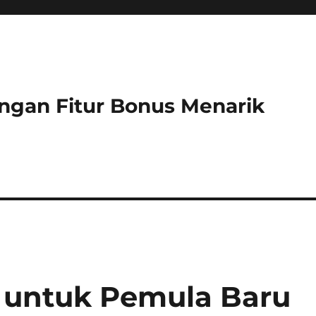
engan Fitur Bonus Menarik
 untuk Pemula Baru