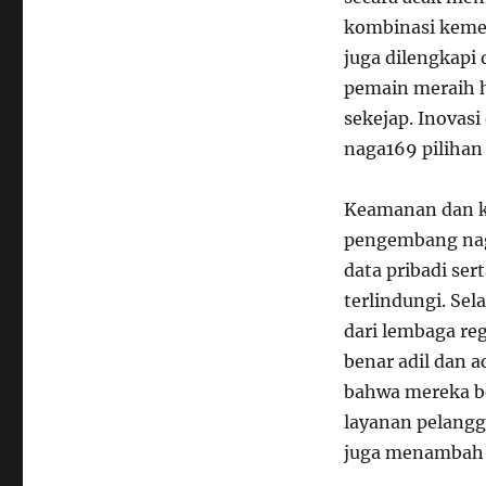
kombinasi keme
juga dilengkapi
pemain meraih 
sekejap. Inovas
naga169 pilihan
Keamanan dan ke
pengembang nag
data pribadi se
terlindungi. Sel
dari lembaga re
benar adil dan a
bahwa mereka b
layanan pelangg
juga menambah 