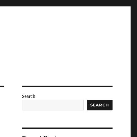
Search
SEARCH