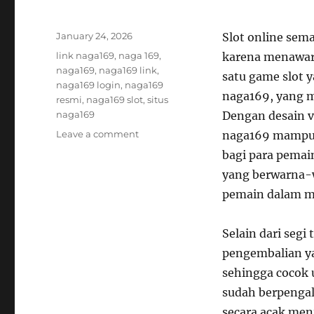
Posted
January 24, 2026
Slot online sema
on
Tags
link naga169
,
naga 169
,
karena menawark
naga169
,
naga169 link
,
satu game slot 
naga169 login
,
naga169
naga169, yang m
resmi
,
naga169 slot
,
situs
naga169
Dengan desain v
on
Leave a comment
naga169 mampu 
Slot
bagi para pemain
Paling
yang berwarna-w
Aman
untuk
pemain dalam me
Pemula
Baru
Selain dari segi
pengembalian ya
sehingga cocok 
sudah berpengal
secara acak me