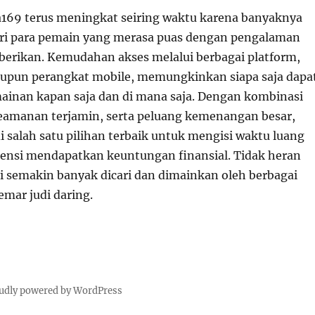
a169 terus meningkat seiring waktu karena banyaknya
dari para pemain yang merasa puas dengan pengalaman
berikan. Kemudahan akses melalui berbagai platform,
upun perangkat mobile, memungkinkan siapa saja dapa
inan kapan saja dan di mana saja. Dengan kombinasi
keamanan terjamin, serta peluang kemenangan besar,
 salah satu pilihan terbaik untuk mengisi waktu luang
tensi mendapatkan keuntungan finansial. Tidak heran
ni semakin banyak dicari dan dimainkan oleh berbagai
mar judi daring.
udly powered by WordPress