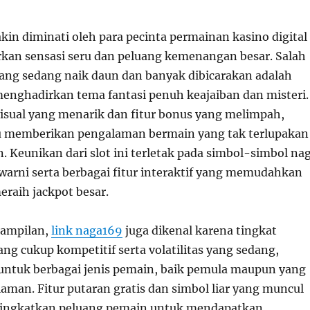
kin diminati oleh para pecinta permainan kasino digital
an sensasi seru dan peluang kemenangan besar. Salah
yang sedang naik daun dan banyak dibicarakan adalah
enghadirkan tema fantasi penuh keajaiban dan misteri.
isual yang menarik dan fitur bonus yang melimpah,
memberikan pengalaman bermain yang tak terlupakan
. Keunikan dari slot ini terletak pada simbol-simbol na
arni serta berbagai fitur interaktif yang memudahkan
raih jackpot besar.
 tampilan,
link naga169
juga dikenal karena tingkat
ng cukup kompetitif serta volatilitas yang sedang,
untuk berbagai jenis pemain, baik pemula maupun yang
aman. Fitur putaran gratis dan simbol liar yang muncul
ningkatkan peluang pemain untuk mendapatkan