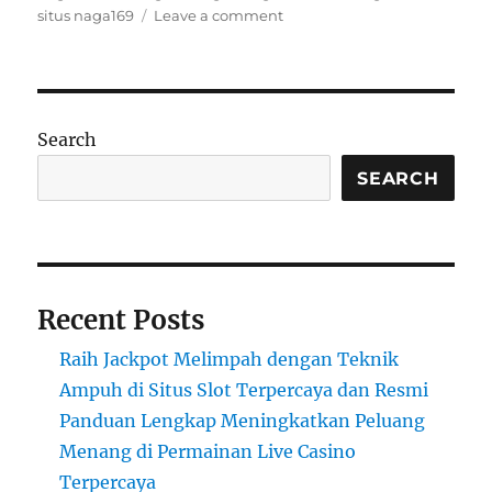
on
situs naga169
Leave a comment
Slot
Paling
Aman
untuk
Pemula
Search
Baru
SEARCH
Recent Posts
Raih Jackpot Melimpah dengan Teknik
Ampuh di Situs Slot Terpercaya dan Resmi
Panduan Lengkap Meningkatkan Peluang
Menang di Permainan Live Casino
Terpercaya