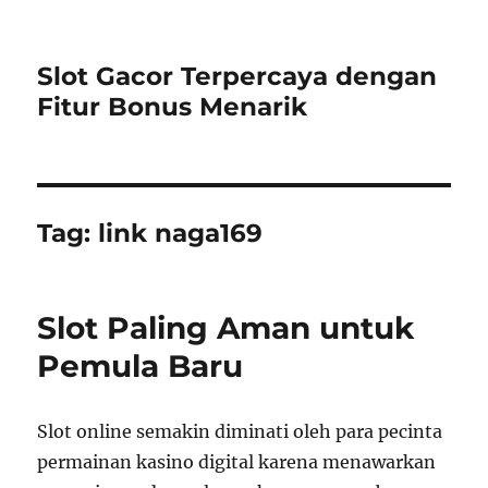
Slot Gacor Terpercaya dengan
Fitur Bonus Menarik
Tag:
link naga169
Slot Paling Aman untuk
Pemula Baru
Slot online semakin diminati oleh para pecinta
permainan kasino digital karena menawarkan