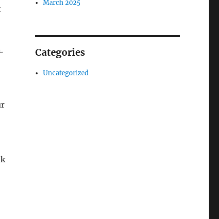
March 2025
t
.
Categories
Uncategorized
ur
ak