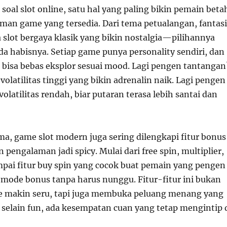
 soal slot online, satu hal yang paling bikin pemain beta
man game yang tersedia. Dari tema petualangan, fantasi
 slot bergaya klasik yang bikin nostalgia—pilihannya
ada habisnya. Setiap game punya personality sendiri, dan
n bisa bebas eksplor sesuai mood. Lagi pengen tantangan
volatilitas tinggi yang bikin adrenalin naik. Lagi pengen
 volatilitas rendah, biar putaran terasa lebih santai dan
ema, game slot modern juga sering dilengkapi fitur bonus
 pengalaman jadi spicy. Mulai dari free spin, multiplier,
mpai fitur buy spin yang cocok buat pemain yang pengen
 mode bonus tanpa harus nunggu. Fitur-fitur ini bukan
e makin seru, tapi juga membuka peluang menang yang
i, selain fun, ada kesempatan cuan yang tetap mengintip 