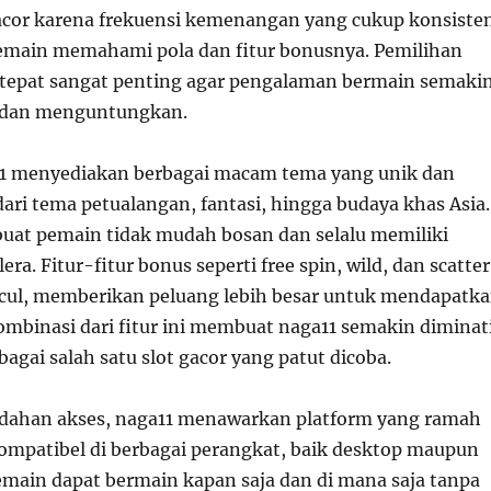
acor karena frekuensi kemenangan yang cukup konsiste
emain memahami pola dan fitur bonusnya. Pemilihan
 tepat sangat penting agar pengalaman bermain semaki
dan menguntungkan.
a11 menyediakan berbagai macam tema yang unik dan
ari tema petualangan, fantasi, hingga budaya khas Asia.
buat pemain tidak mudah bosan dan selalu memiliki
lera. Fitur-fitur bonus seperti free spin, wild, dan scatter
cul, memberikan peluang lebih besar untuk mendapatk
Kombinasi dari fitur ini membuat naga11 semakin diminat
agai salah satu slot gacor yang patut dicoba.
dahan akses, naga11 menawarkan platform yang ramah
mpatibel di berbagai perangkat, baik desktop maupun
Pemain dapat bermain kapan saja dan di mana saja tanpa