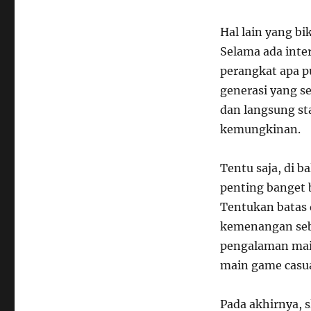
Hal lain yang bi
Selama ada inte
perangkat apa pun
generasi yang se
dan langsung st
kemungkinan.
Tentu saja, di b
penting banget 
Tentukan batas 
kemenangan seba
pengalaman main
main game casu
Pada akhirnya, s