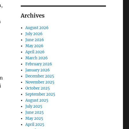
n,
Archives
n
August 2026
July 2026
June 2026
May 2026
April 2026
March 2026
February 2026
January 2026
December 2025
an
November 2025
i
October 2025
September 2025
August 2025
July 2025
June 2025
May 2025
April 2025