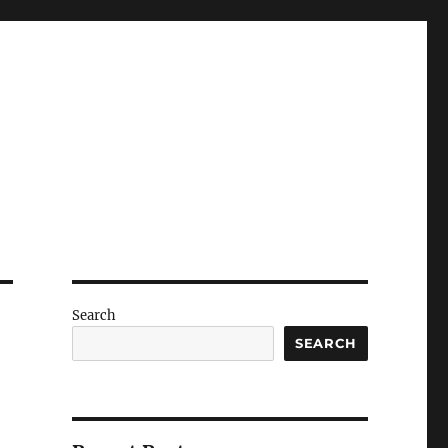
Search
SEARCH