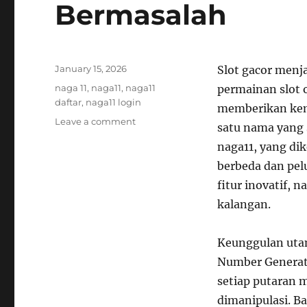
Bermasalah
Posted
January 15, 2026
Slot gacor menja
on
Tags
naga 11
,
naga11
,
naga11
permainan slot 
daftar
,
naga11 login
memberikan kem
on
Leave a comment
satu nama yang 
Panduan
naga11, yang di
Menghindari
Slot
berbeda dan pel
Gacor
fitur inovatif,
yang
kalangan.
Bermasalah
Keunggulan utam
Number Generato
setiap putaran 
dimanipulasi. 