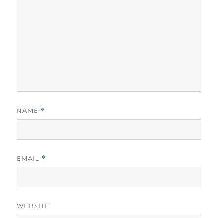
NAME
*
EMAIL
*
WEBSITE