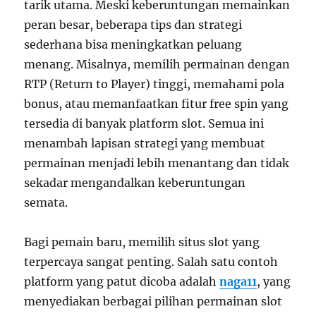
tarik utama. Meski keberuntungan memainkan
peran besar, beberapa tips dan strategi
sederhana bisa meningkatkan peluang
menang. Misalnya, memilih permainan dengan
RTP (Return to Player) tinggi, memahami pola
bonus, atau memanfaatkan fitur free spin yang
tersedia di banyak platform slot. Semua ini
menambah lapisan strategi yang membuat
permainan menjadi lebih menantang dan tidak
sekadar mengandalkan keberuntungan
semata.
Bagi pemain baru, memilih situs slot yang
terpercaya sangat penting. Salah satu contoh
platform yang patut dicoba adalah
naga11
, yang
menyediakan berbagai pilihan permainan slot