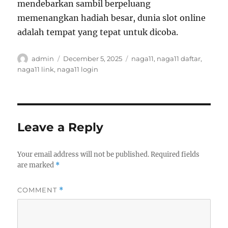
mendebarkan sambil berpeluang
memenangkan hadiah besar, dunia slot online
adalah tempat yang tepat untuk dicoba.
Author
Posted
Tags
admin
December 5, 2025
naga11
,
naga11 daftar
,
on
naga11 link
,
naga11 login
Leave a Reply
Your email address will not be published.
Required fields
are marked
*
COMMENT
*