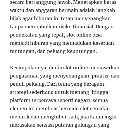
secara bertanggung jawab. Menetapkan batas
waktu dan anggaran bermain adalah langkah
bijak agar hiburan ini tetap menyenangkan
tanpa menimbulkan risiko finansial. Dengan
pendekatan yang tepat, slot online bisa
menjadi hiburan yang memadukan keseruan,
tantangan, dan peluang keuntungan.
Kesimpulannya, dunia slot online menawarkan
pengalaman yang menyenangkan, praktis, dan
penuh peluang. Dari tema yang beragam,
strategi sederhana untuk menang, hingga
platform terpercaya seperti
naga11
, semua
elemen ini membuat bermain slot semakin
menarik dan menghibur. Jadi, jika kamu ingin
merasakan sensasi putaran gulungan yang