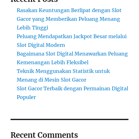
Rasakan Keuntungan Berlipat dengan Slot
Gacor yang Memberikan Peluang Menang
Lebih Tinggi
Peluang Mendapatkan Jackpot Besar melalui
Slot Digital Modern
Bagaimana Slot Digital Menawarkan Peluang
Kemenangan Lebih Fleksibel
Teknik Menggunakan Statistik untuk
Menang di Mesin Slot Gacor
Slot Gacor Terbaik dengan Permainan Digital
Populer
Recent Comments