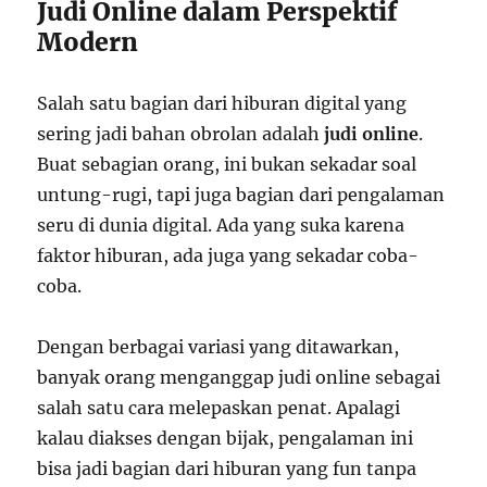
Judi Online dalam Perspektif
Modern
Salah satu bagian dari hiburan digital yang
sering jadi bahan obrolan adalah
judi online
.
Buat sebagian orang, ini bukan sekadar soal
untung-rugi, tapi juga bagian dari pengalaman
seru di dunia digital. Ada yang suka karena
faktor hiburan, ada juga yang sekadar coba-
coba.
Dengan berbagai variasi yang ditawarkan,
banyak orang menganggap judi online sebagai
salah satu cara melepaskan penat. Apalagi
kalau diakses dengan bijak, pengalaman ini
bisa jadi bagian dari hiburan yang fun tanpa