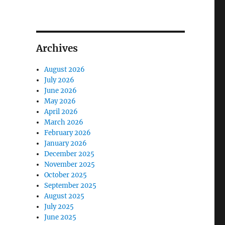
Archives
August 2026
July 2026
June 2026
May 2026
April 2026
March 2026
February 2026
January 2026
December 2025
November 2025
October 2025
September 2025
August 2025
July 2025
June 2025