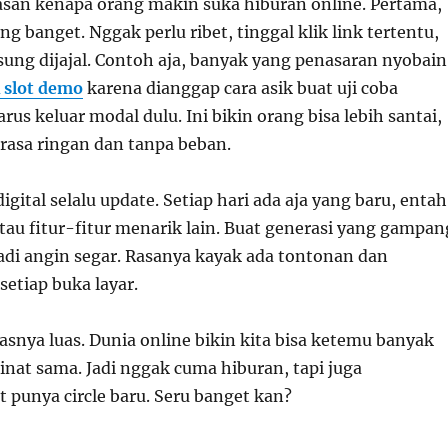
asan kenapa orang makin suka hiburan online. Pertama,
 banget. Nggak perlu ribet, tinggal klik link tertentu,
sung dijajal. Contoh aja, banyak yang penasaran nyobain
k slot demo
karena dianggap cara asik buat uji coba
rus keluar modal dulu. Ini bikin orang bisa lebih santai,
rasa ringan dan tanpa beban.
igital selalu update. Setiap hari ada aja yang baru, entah
tau fitur-fitur menarik lain. Buat generasi yang gampan
 jadi angin segar. Rasanya kayak ada tontonan dan
etiap buka layar.
snya luas. Dunia online bikin kita bisa ketemu banyak
nat sama. Jadi nggak cuma hiburan, tapi juga
 punya circle baru. Seru banget kan?