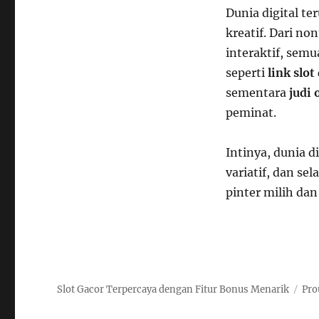
Dunia digital t
kreatif. Dari no
interaktif, sem
seperti
link slo
sementara
judi 
peminat.
Intinya, dunia d
variatif, dan sel
pinter milih da
Slot Gacor Terpercaya dengan Fitur Bonus Menarik
Pro