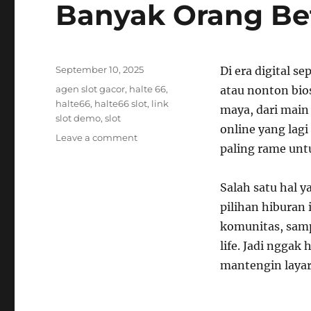
Banyak Orang Be
Posted
September 10, 2025
Di era digital s
on
Tags
agen slot gacor
,
halte 66
,
atau nonton bio
halte66
,
halte66 slot
,
link
maya, dari main
slot demo
,
slot
online yang lagi
on
Leave a comment
paling rame untu
Serunya
Dunia
Digital
Salah satu hal y
yang
pilihan hiburan 
Bikin
Banyak
komunitas, samp
Orang
life. Jadi ngga
Betah
mantengin layar