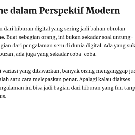
ine dalam Perspektif Modern
n dari hiburan digital yang sering jadi bahan obrolan
ne
. Buat sebagian orang, ini bukan sekadar soal untung-
bagian dari pengalaman seru di dunia digital. Ada yang su
iburan, ada juga yang sekadar coba-coba.
 variasi yang ditawarkan, banyak orang menganggap ju
alah satu cara melepaskan penat. Apalagi kalau diakses
ngalaman ini bisa jadi bagian dari hiburan yang fun tan
us.