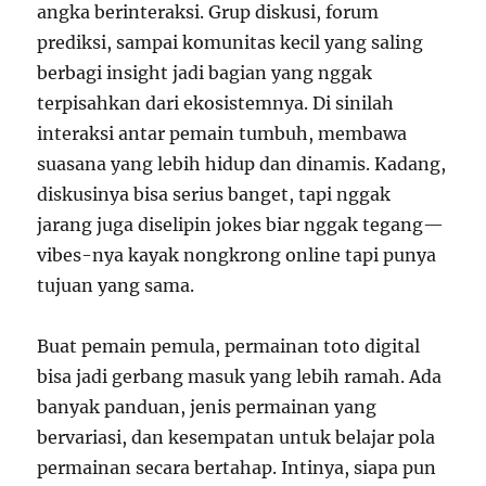
angka berinteraksi. Grup diskusi, forum
prediksi, sampai komunitas kecil yang saling
berbagi insight jadi bagian yang nggak
terpisahkan dari ekosistemnya. Di sinilah
interaksi antar pemain tumbuh, membawa
suasana yang lebih hidup dan dinamis. Kadang,
diskusinya bisa serius banget, tapi nggak
jarang juga diselipin jokes biar nggak tegang—
vibes-nya kayak nongkrong online tapi punya
tujuan yang sama.
Buat pemain pemula, permainan toto digital
bisa jadi gerbang masuk yang lebih ramah. Ada
banyak panduan, jenis permainan yang
bervariasi, dan kesempatan untuk belajar pola
permainan secara bertahap. Intinya, siapa pun