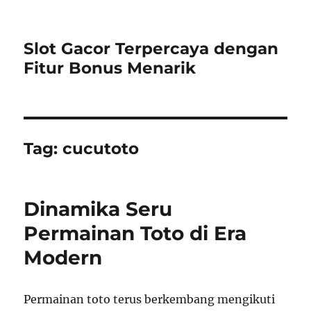
Slot Gacor Terpercaya dengan
Fitur Bonus Menarik
Tag:
cucutoto
Dinamika Seru
Permainan Toto di Era
Modern
Permainan toto terus berkembang mengikuti