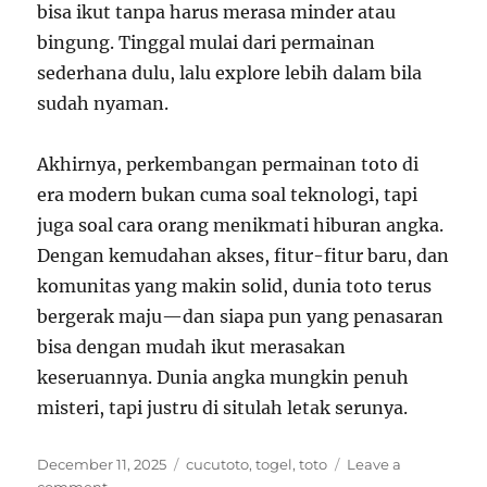
bisa ikut tanpa harus merasa minder atau
bingung. Tinggal mulai dari permainan
sederhana dulu, lalu explore lebih dalam bila
sudah nyaman.
Akhirnya, perkembangan permainan toto di
era modern bukan cuma soal teknologi, tapi
juga soal cara orang menikmati hiburan angka.
Dengan kemudahan akses, fitur-fitur baru, dan
komunitas yang makin solid, dunia toto terus
bergerak maju—dan siapa pun yang penasaran
bisa dengan mudah ikut merasakan
keseruannya. Dunia angka mungkin penuh
misteri, tapi justru di situlah letak serunya.
Posted
Tags
December 11, 2025
cucutoto
,
togel
,
toto
Leave a
on
on