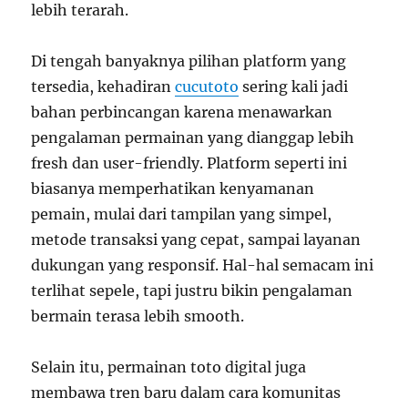
lebih terarah.
Di tengah banyaknya pilihan platform yang
tersedia, kehadiran
cucutoto
sering kali jadi
bahan perbincangan karena menawarkan
pengalaman permainan yang dianggap lebih
fresh dan user-friendly. Platform seperti ini
biasanya memperhatikan kenyamanan
pemain, mulai dari tampilan yang simpel,
metode transaksi yang cepat, sampai layanan
dukungan yang responsif. Hal-hal semacam ini
terlihat sepele, tapi justru bikin pengalaman
bermain terasa lebih smooth.
Selain itu, permainan toto digital juga
membawa tren baru dalam cara komunitas