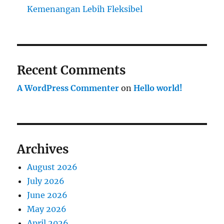
Kemenangan Lebih Fleksibel
Recent Comments
A WordPress Commenter
on
Hello world!
Archives
August 2026
July 2026
June 2026
May 2026
April 2026