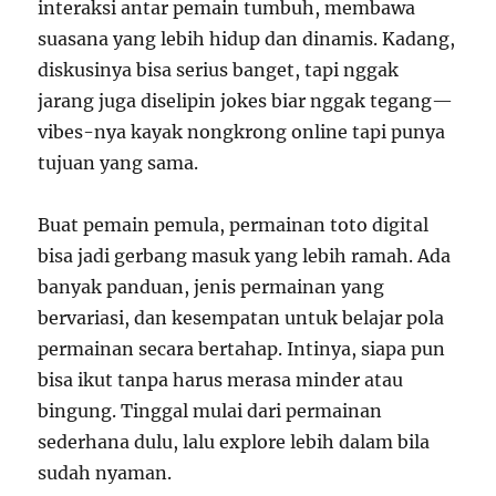
interaksi antar pemain tumbuh, membawa
suasana yang lebih hidup dan dinamis. Kadang,
diskusinya bisa serius banget, tapi nggak
jarang juga diselipin jokes biar nggak tegang—
vibes-nya kayak nongkrong online tapi punya
tujuan yang sama.
Buat pemain pemula, permainan toto digital
bisa jadi gerbang masuk yang lebih ramah. Ada
banyak panduan, jenis permainan yang
bervariasi, dan kesempatan untuk belajar pola
permainan secara bertahap. Intinya, siapa pun
bisa ikut tanpa harus merasa minder atau
bingung. Tinggal mulai dari permainan
sederhana dulu, lalu explore lebih dalam bila
sudah nyaman.