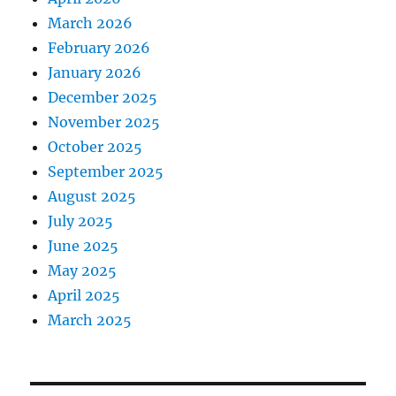
March 2026
February 2026
January 2026
December 2025
November 2025
October 2025
September 2025
August 2025
July 2025
June 2025
May 2025
April 2025
March 2025