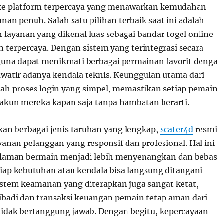
 ke platform terpercaya yang menawarkan kemudahan
an penuh. Salah satu pilihan terbaik saat ini adalah
 layanan yang dikenal luas sebagai bandar togel online
n terpercaya. Dengan sistem yang terintegrasi secara
una dapat menikmati berbagai permainan favorit deng
awatir adanya kendala teknis. Keunggulan utama dari
alah proses login yang simpel, memastikan setiap pemain
akun mereka kapan saja tanpa hambatan berarti.
an berbagai jenis taruhan yang lengkap,
scater4d
resmi
anan pelanggan yang responsif dan profesional. Hal ini
aman bermain menjadi lebih menyenangkan dan bebas
tiap kebutuhan atau kendala bisa langsung ditangani
istem keamanan yang diterapkan juga sangat ketat,
ibadi dan transaksi keuangan pemain tetap aman dari
idak bertanggung jawab. Dengan begitu, kepercayaan