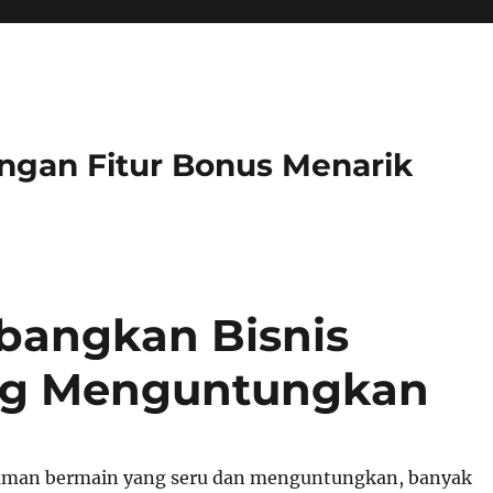
engan Fitur Bonus Menarik
bangkan Bisnis
ng Menguntungkan
aman bermain yang seru dan menguntungkan, banyak