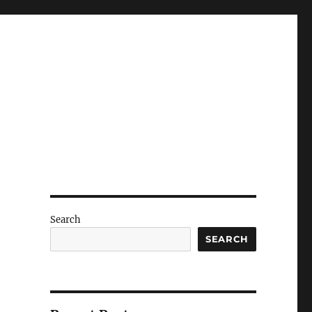
Search
SEARCH