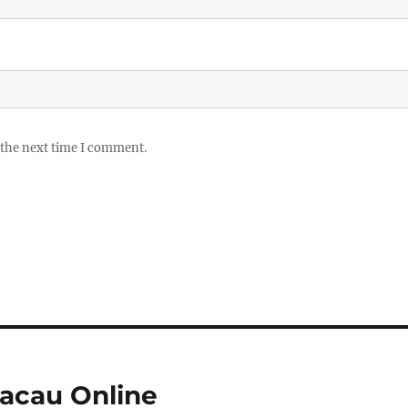
 the next time I comment.
acau Online