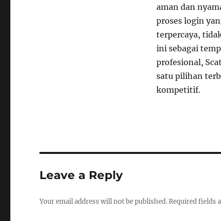
aman dan nyaman
proses login yan
terpercaya, tid
ini sebagai tem
profesional, Sc
satu pilihan te
kompetitif.
Leave a Reply
Your email address will not be published.
Required fields