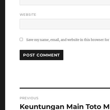
WEBSITE
Save my name, email, and website in this browser for
Post
PREVIOUS
navigation
Keuntungan Main Toto M
Previous