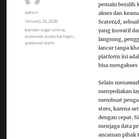
pemain beralih
Author
admin
akses dan keaman
Posted
January 25, 2026
Scater4d, sebuah
on
Tags
bandar togel online
,
yang inovatif da
scater4d
,
scater4d login
,
langsung, pengg
scater4d resmi
lancar tanpa kh
platform ini ad
bisa mengakses 
Selain menawark
menyediakan lay
membuat pengal
stres, karena se
dengan cepat. S
menjaga data pr
ancaman pihak t