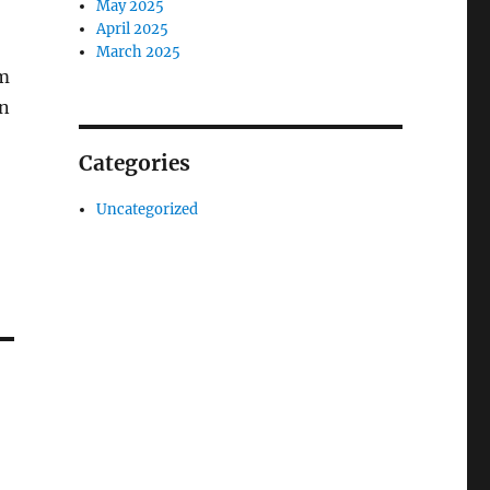
May 2025
April 2025
March 2025
rm
an
Categories
Uncategorized