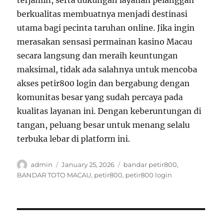
terjamin, serta dukungan layanan pelanggan
berkualitas membuatnya menjadi destinasi
utama bagi pecinta taruhan online. Jika ingin
merasakan sensasi permainan kasino Macau
secara langsung dan meraih keuntungan
maksimal, tidak ada salahnya untuk mencoba
akses petir800 login dan bergabung dengan
komunitas besar yang sudah percaya pada
kualitas layanan ini. Dengan keberuntungan di
tangan, peluang besar untuk menang selalu
terbuka lebar di platform ini.
Author
Posted
Tags
admin
January 25, 2026
bandar petir800
,
on
BANDAR TOTO MACAU
,
petir800
,
petir800 login