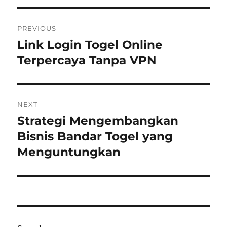
Post
PREVIOUS
navigation
Link Login Togel Online
Previous
post:
Terpercaya Tanpa VPN
NEXT
Strategi Mengembangkan
Next
post:
Bisnis Bandar Togel yang
Menguntungkan