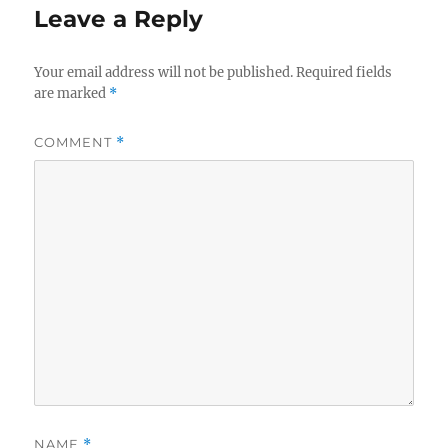
Leave a Reply
Your email address will not be published.
Required fields
are marked
*
COMMENT
*
NAME
*