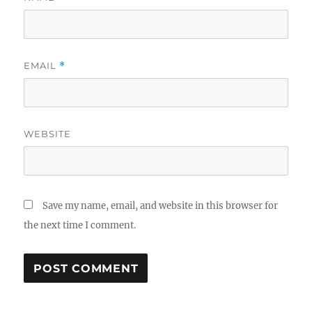
EMAIL
*
WEBSITE
Save my name, email, and website in this browser for
the next time I comment.