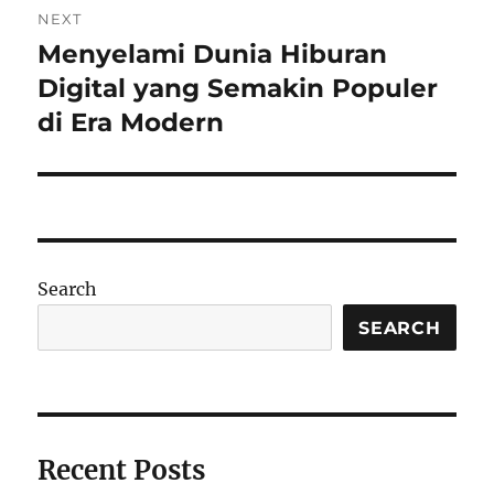
NEXT
Menyelami Dunia Hiburan
Next
post:
Digital yang Semakin Populer
di Era Modern
Search
SEARCH
Recent Posts