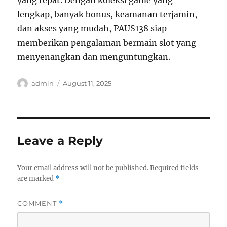
yang tepat. Dengan koleksi game yang
lengkap, banyak bonus, keamanan terjamin,
dan akses yang mudah, PAUS138 siap
memberikan pengalaman bermain slot yang
menyenangkan dan menguntungkan.
Author
Posted
admin
August 11, 2025
on
Leave a Reply
Your email address will not be published.
Required fields
are marked
*
COMMENT
*