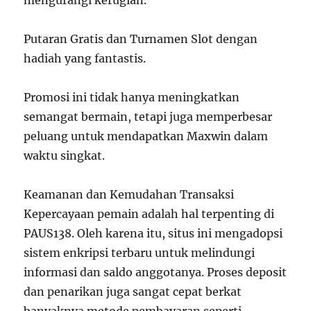
mengurangi kerugian.
Putaran Gratis dan Turnamen Slot dengan
hadiah yang fantastis.
Promosi ini tidak hanya meningkatkan
semangat bermain, tetapi juga memperbesar
peluang untuk mendapatkan Maxwin dalam
waktu singkat.
Keamanan dan Kemudahan Transaksi
Kepercayaan pemain adalah hal terpenting di
PAUS138. Oleh karena itu, situs ini mengadopsi
sistem enkripsi terbaru untuk melindungi
informasi dan saldo anggotanya. Proses deposit
dan penarikan juga sangat cepat berkat