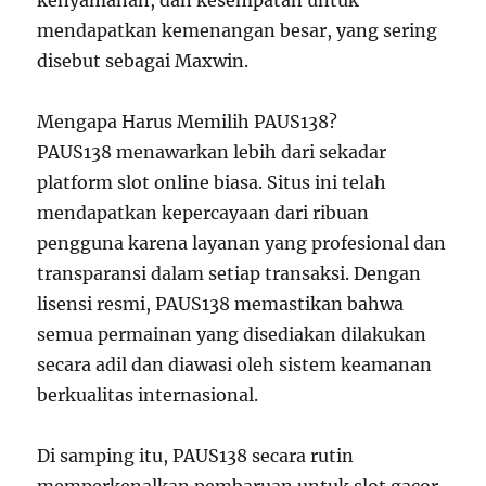
kenyamanan, dan kesempatan untuk
mendapatkan kemenangan besar, yang sering
disebut sebagai Maxwin.
Mengapa Harus Memilih PAUS138?
PAUS138 menawarkan lebih dari sekadar
platform slot online biasa. Situs ini telah
mendapatkan kepercayaan dari ribuan
pengguna karena layanan yang profesional dan
transparansi dalam setiap transaksi. Dengan
lisensi resmi, PAUS138 memastikan bahwa
semua permainan yang disediakan dilakukan
secara adil dan diawasi oleh sistem keamanan
berkualitas internasional.
Di samping itu, PAUS138 secara rutin