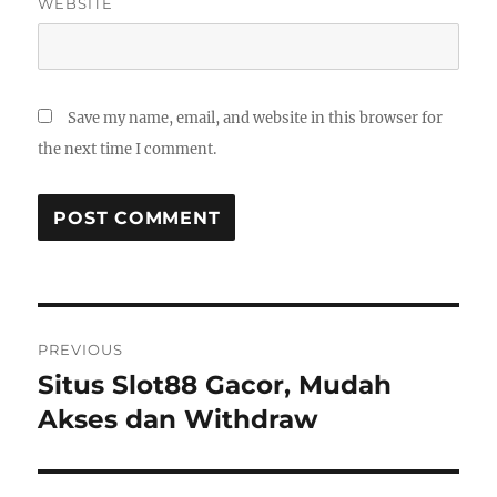
WEBSITE
Save my name, email, and website in this browser for
the next time I comment.
Post
PREVIOUS
navigation
Situs Slot88 Gacor, Mudah
Previous
post:
Akses dan Withdraw