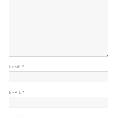
NAME
*
EMAIL
*