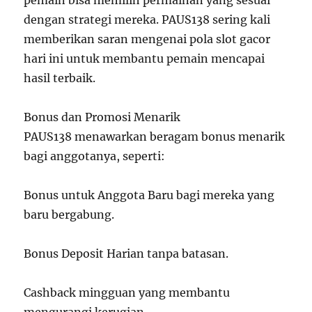
pemain bisa memilih permainan yang sesuai
dengan strategi mereka. PAUS138 sering kali
memberikan saran mengenai pola slot gacor
hari ini untuk membantu pemain mencapai
hasil terbaik.
Bonus dan Promosi Menarik
PAUS138 menawarkan beragam bonus menarik
bagi anggotanya, seperti:
Bonus untuk Anggota Baru bagi mereka yang
baru bergabung.
Bonus Deposit Harian tanpa batasan.
Cashback mingguan yang membantu