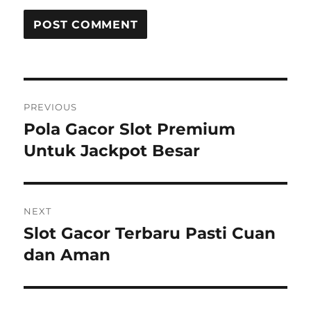
Post
PREVIOUS
navigation
Pola Gacor Slot Premium
Previous
post:
Untuk Jackpot Besar
NEXT
Slot Gacor Terbaru Pasti Cuan
Next
post:
dan Aman