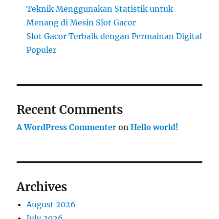
Teknik Menggunakan Statistik untuk
Menang di Mesin Slot Gacor
Slot Gacor Terbaik dengan Permainan Digital
Populer
Recent Comments
A WordPress Commenter
on
Hello world!
Archives
August 2026
July 2026