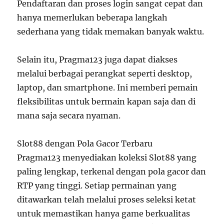
Pendaftaran dan proses login sangat cepat dan
hanya memerlukan beberapa langkah
sederhana yang tidak memakan banyak waktu.
Selain itu, Pragma123 juga dapat diakses
melalui berbagai perangkat seperti desktop,
laptop, dan smartphone. Ini memberi pemain
fleksibilitas untuk bermain kapan saja dan di
mana saja secara nyaman.
Slot88 dengan Pola Gacor Terbaru
Pragma123 menyediakan koleksi Slot88 yang
paling lengkap, terkenal dengan pola gacor dan
RTP yang tinggi. Setiap permainan yang
ditawarkan telah melalui proses seleksi ketat
untuk memastikan hanya game berkualitas