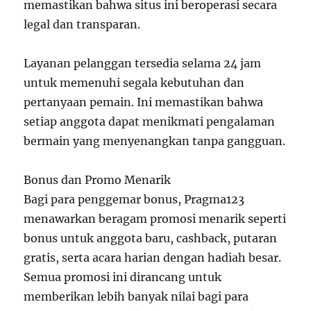
memastikan bahwa situs ini beroperasi secara
legal dan transparan.
Layanan pelanggan tersedia selama 24 jam
untuk memenuhi segala kebutuhan dan
pertanyaan pemain. Ini memastikan bahwa
setiap anggota dapat menikmati pengalaman
bermain yang menyenangkan tanpa gangguan.
Bonus dan Promo Menarik
Bagi para penggemar bonus, Pragma123
menawarkan beragam promosi menarik seperti
bonus untuk anggota baru, cashback, putaran
gratis, serta acara harian dengan hadiah besar.
Semua promosi ini dirancang untuk
memberikan lebih banyak nilai bagi para