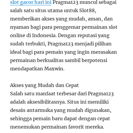
slot gacor hari ini
Pragma123 muncul sebagai
salah satu situs utama untuk Slot88,
memberikan akses yang mudah, aman, dan
nyaman bagi para penggemar permainan slot
online di Indonesia. Dengan reputasi yang
sudah terbukti, Pragma123 menjadi pilihan
ideal bagi para pemain yang ingin merasakan
permainan berkualitas sambil berpotensi
mendapatkan Maxwin.
Akses yang Mudah dan Cepat
Salah satu manfaat terbesar dari Pragma123
adalah aksesibilitasnya. Situs ini memiliki
desain antarmuka yang mudah digunakan,
sehingga pemain baru dapat dengan cepat
menemukan permainan favorit mereka.