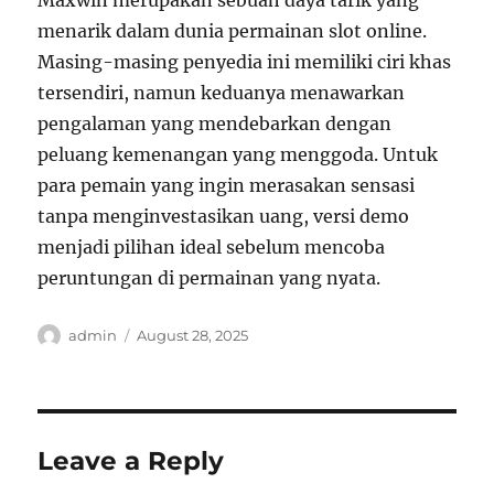
Maxwin merupakan sebuah daya tarik yang
menarik dalam dunia permainan slot online.
Masing-masing penyedia ini memiliki ciri khas
tersendiri, namun keduanya menawarkan
pengalaman yang mendebarkan dengan
peluang kemenangan yang menggoda. Untuk
para pemain yang ingin merasakan sensasi
tanpa menginvestasikan uang, versi demo
menjadi pilihan ideal sebelum mencoba
peruntungan di permainan yang nyata.
Author
Posted
admin
August 28, 2025
on
Leave a Reply