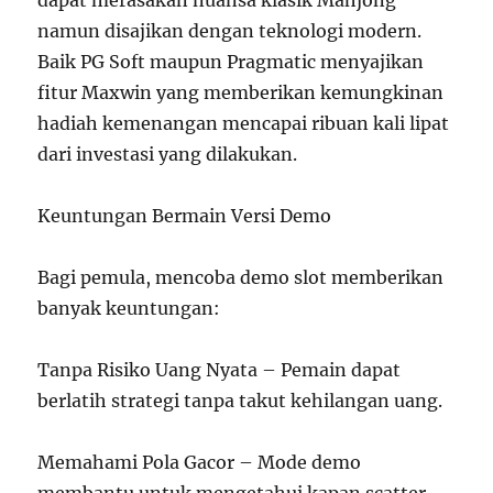
dapat merasakan nuansa klasik Mahjong
namun disajikan dengan teknologi modern.
Baik PG Soft maupun Pragmatic menyajikan
fitur Maxwin yang memberikan kemungkinan
hadiah kemenangan mencapai ribuan kali lipat
dari investasi yang dilakukan.
Keuntungan Bermain Versi Demo
Bagi pemula, mencoba demo slot memberikan
banyak keuntungan:
Tanpa Risiko Uang Nyata – Pemain dapat
berlatih strategi tanpa takut kehilangan uang.
Memahami Pola Gacor – Mode demo