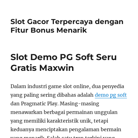
Slot Gacor Terpercaya dengan
Fitur Bonus Menarik
Slot Demo PG Soft Seru
Gratis Maxwin
Dalam industri game slot online, dua penyedia
yang paling sering dibahas adalah
demo pg soft
dan Pragmatic Play. Masing-masing
menawarkan berbagai permainan unggulan
yang memiliki karakteristik unik, tetapi
keduanya menciptakan pengalaman bermain