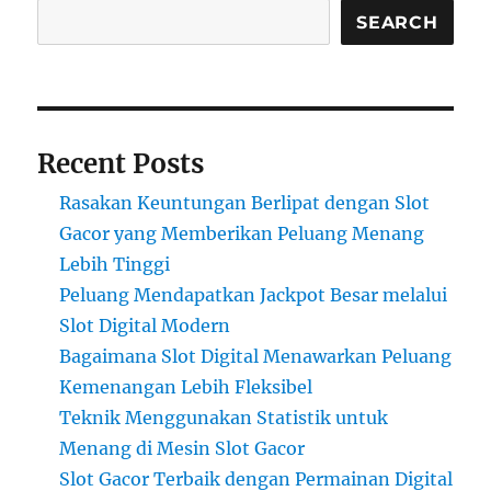
SEARCH
Recent Posts
Rasakan Keuntungan Berlipat dengan Slot
Gacor yang Memberikan Peluang Menang
Lebih Tinggi
Peluang Mendapatkan Jackpot Besar melalui
Slot Digital Modern
Bagaimana Slot Digital Menawarkan Peluang
Kemenangan Lebih Fleksibel
Teknik Menggunakan Statistik untuk
Menang di Mesin Slot Gacor
Slot Gacor Terbaik dengan Permainan Digital