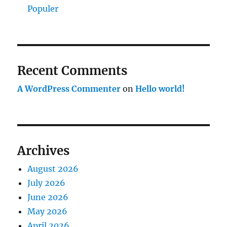
Populer
Recent Comments
A WordPress Commenter
on
Hello world!
Archives
August 2026
July 2026
June 2026
May 2026
April 2026