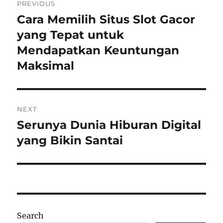
PREVIOUS
navigation
Cara Memilih Situs Slot Gacor
Previous
post:
yang Tepat untuk
Mendapatkan Keuntungan
Maksimal
NEXT
Serunya Dunia Hiburan Digital
Next
post:
yang Bikin Santai
Search