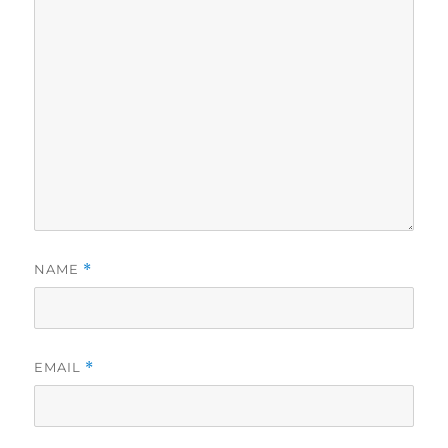
NAME
*
EMAIL
*