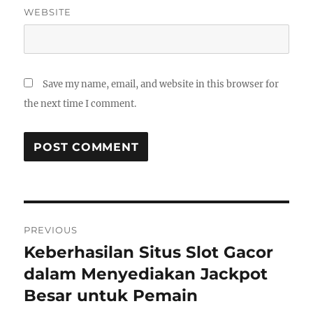
WEBSITE
Save my name, email, and website in this browser for
the next time I comment.
Post
PREVIOUS
navigation
Keberhasilan Situs Slot Gacor
Previous
post:
dalam Menyediakan Jackpot
Besar untuk Pemain