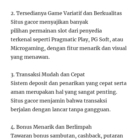
2. Tersedianya Game Variatif dan Berkualitas
Situs gacor menyajikan banyak
pilihan permainan slot dari penyedia
terkenal seperti Pragmatic Play, PG Soft, atau
Microgaming, dengan fitur menarik dan visual
yang menawan.
3. Transaksi Mudah dan Cepat
Sistem deposit dan penarikan yang cepat serta
aman merupakan hal yang sangat penting.
Situs gacor menjamin bahwa transaksi
berjalan dengan lancar tanpa gangguan.
4. Bonus Menarik dan Berlimpah
Tawaran bonus sambutan, cashback, putaran