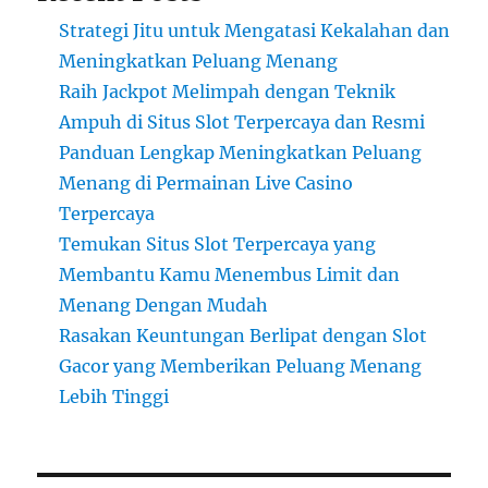
Strategi Jitu untuk Mengatasi Kekalahan dan
Meningkatkan Peluang Menang
Raih Jackpot Melimpah dengan Teknik
Ampuh di Situs Slot Terpercaya dan Resmi
Panduan Lengkap Meningkatkan Peluang
Menang di Permainan Live Casino
Terpercaya
Temukan Situs Slot Terpercaya yang
Membantu Kamu Menembus Limit dan
Menang Dengan Mudah
Rasakan Keuntungan Berlipat dengan Slot
Gacor yang Memberikan Peluang Menang
Lebih Tinggi