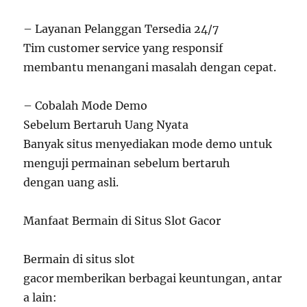
– Layanan Pelanggan Tersedia 24/7
Tim customer service yang responsif
membantu menangani masalah dengan cepat.
– Cobalah Mode Demo
Sebelum Bertaruh Uang Nyata
Banyak situs menyediakan mode demo untuk
menguji permainan sebelum bertaruh
dengan uang asli.
Manfaat Bermain di Situs Slot Gacor
Bermain di situs slot
gacor memberikan berbagai keuntungan, antar
a lain: