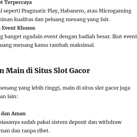
ot Terpercaya
al seperti Pragmatic Play, Habanero, atau Microgaming
minan kualitas dan peluang menang yang fair.
n Event Khusus
ng banget ngadain event dengan hadiah besar. Ikut even
peluang menang kamu tambah maksimal.
 Main di Situs Slot Gacor
enang yang lebih tinggi, main di situs slot gacor juga
n lain:
t dan Aman
 biasanya sudah pakai sistem deposit dan withdraw
man dan tanpa ribet.