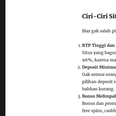
Ciri-Ciri 
Biar gak salah pi
RTP Tinggi dan 
Situs yang bagu
96%, karena mak
Deposit Minima
Gak semua orang
pilihan deposit
bahkan kurang.
Bonus Melimpa
Bonus dan promo
free spins, cash