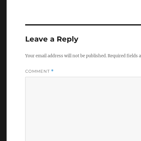
Leave a Reply
Your email address will not be published.
Required fields
COMMENT
*