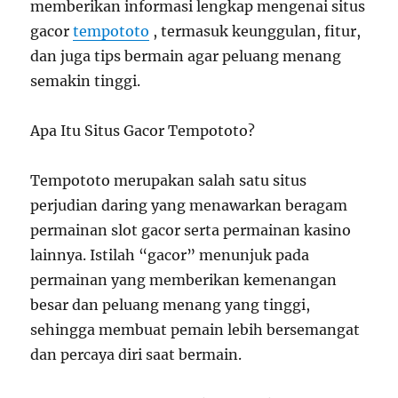
memberikan informasi lengkap mengenai situs
gacor
tempototo
, termasuk keunggulan, fitur,
dan juga tips bermain agar peluang menang
semakin tinggi.
Apa Itu Situs Gacor Tempototo?
Tempototo merupakan salah satu situs
perjudian daring yang menawarkan beragam
permainan slot gacor serta permainan kasino
lainnya. Istilah “gacor” menunjuk pada
permainan yang memberikan kemenangan
besar dan peluang menang yang tinggi,
sehingga membuat pemain lebih bersemangat
dan percaya diri saat bermain.