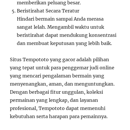
memberikan peluang besar.
Beristirahat Secara Teratur
Hindari bermain sampai Anda merasa
sangat lelah. Mengambil waktu untuk
beristirahat dapat mendukung konsentrasi
dan membuat keputusan yang lebih baik.
Situs Tempototo yang gacor adalah pilihan
yang tepat untuk para penggemar judi online
yang mencari pengalaman bermain yang
menyenangkan, aman, dan menguntungkan.
Dengan berbagai fitur unggulan, koleksi
permainan yang lengkap, dan layanan
profesional, Tempototo dapat memenuhi
kebutuhan serta harapan para pemainnya.