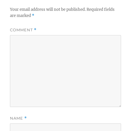
Your email address will not be published.
Required fields
are marked
*
COMMENT
*
NAME
*