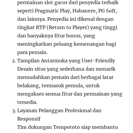
permainan slot gacor dari penyedia terbaik
seperti Pragmatic Play, Habanero, PG Soft,
dan lainnya. Penyedia ini dikenal dengan
tingkat RTP (Return to Player) yang tinggi
dan banyaknya fitur bonus, yang
meningkatkan peluang kemenangan bagi
para pemain.
Tampilan Antarmuka yang User-Friendly
Desain situs yang sederhana dan menarik
memudahkan pemain dari berbagai latar
belakang, termasuk pemula, untuk
mengakses semua fitur dan permainan yang
tersedia.
Layanan Pelanggan Profesional dan
Responsif
Tim dukungan Tempototo siap membantu