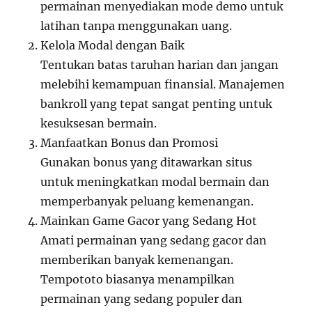
permainan menyediakan mode demo untuk
latihan tanpa menggunakan uang.
Kelola Modal dengan Baik
Tentukan batas taruhan harian dan jangan
melebihi kemampuan finansial. Manajemen
bankroll yang tepat sangat penting untuk
kesuksesan bermain.
Manfaatkan Bonus dan Promosi
Gunakan bonus yang ditawarkan situs
untuk meningkatkan modal bermain dan
memperbanyak peluang kemenangan.
Mainkan Game Gacor yang Sedang Hot
Amati permainan yang sedang gacor dan
memberikan banyak kemenangan.
Tempototo biasanya menampilkan
permainan yang sedang populer dan