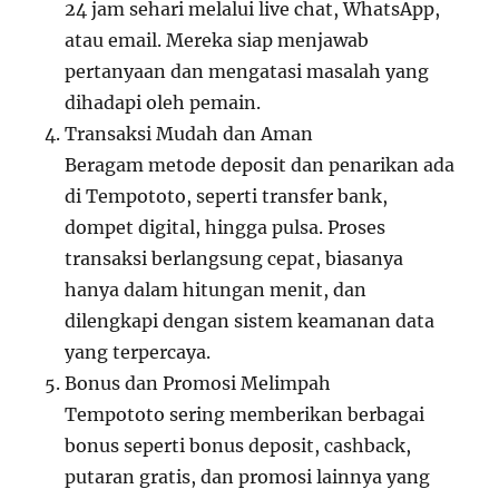
24 jam sehari melalui live chat, WhatsApp,
atau email. Mereka siap menjawab
pertanyaan dan mengatasi masalah yang
dihadapi oleh pemain.
Transaksi Mudah dan Aman
Beragam metode deposit dan penarikan ada
di Tempototo, seperti transfer bank,
dompet digital, hingga pulsa. Proses
transaksi berlangsung cepat, biasanya
hanya dalam hitungan menit, dan
dilengkapi dengan sistem keamanan data
yang terpercaya.
Bonus dan Promosi Melimpah
Tempototo sering memberikan berbagai
bonus seperti bonus deposit, cashback,
putaran gratis, dan promosi lainnya yang