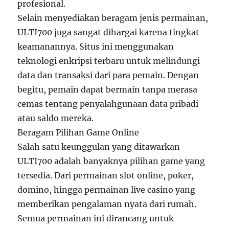
profesional.
Selain menyediakan beragam jenis permainan,
ULTI700 juga sangat dihargai karena tingkat
keamanannya. Situs ini menggunakan
teknologi enkripsi terbaru untuk melindungi
data dan transaksi dari para pemain. Dengan
begitu, pemain dapat bermain tanpa merasa
cemas tentang penyalahgunaan data pribadi
atau saldo mereka.
Beragam Pilihan Game Online
Salah satu keunggulan yang ditawarkan
ULTI700 adalah banyaknya pilihan game yang
tersedia. Dari permainan slot online, poker,
domino, hingga permainan live casino yang
memberikan pengalaman nyata dari rumah.
Semua permainan ini dirancang untuk