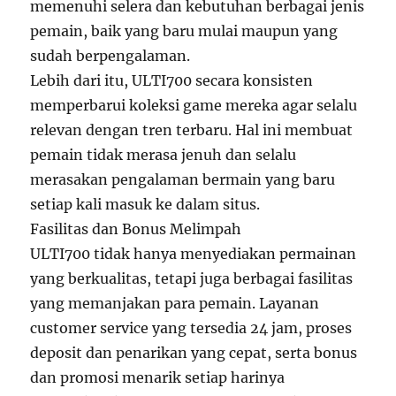
memenuhi selera dan kebutuhan berbagai jenis
pemain, baik yang baru mulai maupun yang
sudah berpengalaman.
Lebih dari itu, ULTI700 secara konsisten
memperbarui koleksi game mereka agar selalu
relevan dengan tren terbaru. Hal ini membuat
pemain tidak merasa jenuh dan selalu
merasakan pengalaman bermain yang baru
setiap kali masuk ke dalam situs.
Fasilitas dan Bonus Melimpah
ULTI700 tidak hanya menyediakan permainan
yang berkualitas, tetapi juga berbagai fasilitas
yang memanjakan para pemain. Layanan
customer service yang tersedia 24 jam, proses
deposit dan penarikan yang cepat, serta bonus
dan promosi menarik setiap harinya