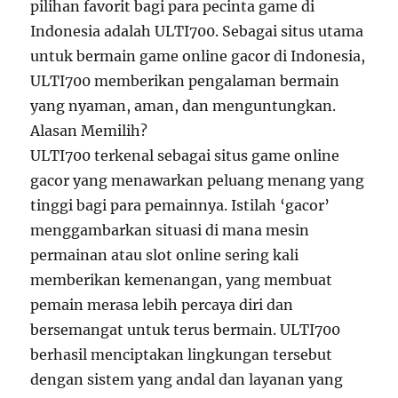
pilihan favorit bagi para pecinta game di
Indonesia adalah ULTI700. Sebagai situs utama
untuk bermain game online gacor di Indonesia,
ULTI700 memberikan pengalaman bermain
yang nyaman, aman, dan menguntungkan.
Alasan Memilih?
ULTI700 terkenal sebagai situs game online
gacor yang menawarkan peluang menang yang
tinggi bagi para pemainnya. Istilah ‘gacor’
menggambarkan situasi di mana mesin
permainan atau slot online sering kali
memberikan kemenangan, yang membuat
pemain merasa lebih percaya diri dan
bersemangat untuk terus bermain. ULTI700
berhasil menciptakan lingkungan tersebut
dengan sistem yang andal dan layanan yang