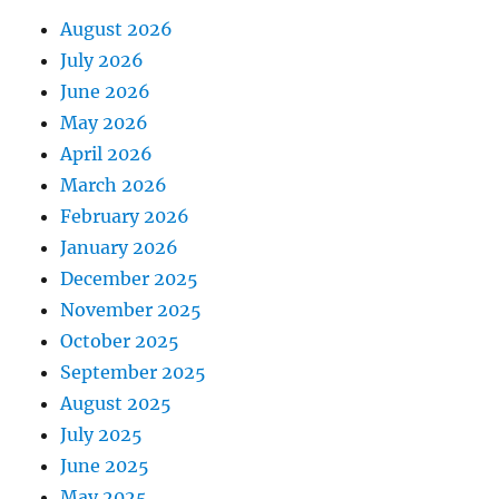
August 2026
July 2026
June 2026
May 2026
April 2026
March 2026
February 2026
January 2026
December 2025
November 2025
October 2025
September 2025
August 2025
July 2025
June 2025
May 2025