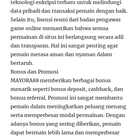
teknologi enkripsi terbaru untuk melindungi
data pribadi dan transaksi pemain dengan baik.
Selain itu, lisensi resmi dari badan pengawas
game online memastikan bahwa semua
permainan di situs ini berlangsung secara adil
dan transparan. Hal ini sangat penting agar
pemain merasa aman dan nyaman dalam
bertaruh.
Bonus dan Promosi
MAYORA88 memberikan berbagai bonus
menarik seperti bonus deposit, cashback, dan
bonus referral. Promosi ini sangat membantu
pemain dalam meningkatkan peluang menang
serta memperbesar modal permainan. Dengan
adanya bonus yang sering diberikan, pemain
dapat bermain lebih lama dan memperbesar