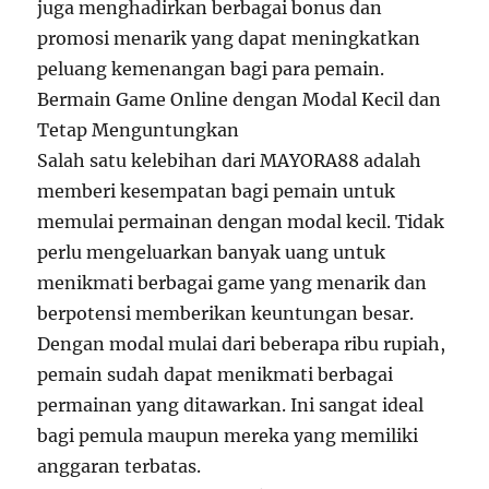
juga menghadirkan berbagai bonus dan
promosi menarik yang dapat meningkatkan
peluang kemenangan bagi para pemain.
Bermain Game Online dengan Modal Kecil dan
Tetap Menguntungkan
Salah satu kelebihan dari MAYORA88 adalah
memberi kesempatan bagi pemain untuk
memulai permainan dengan modal kecil. Tidak
perlu mengeluarkan banyak uang untuk
menikmati berbagai game yang menarik dan
berpotensi memberikan keuntungan besar.
Dengan modal mulai dari beberapa ribu rupiah,
pemain sudah dapat menikmati berbagai
permainan yang ditawarkan. Ini sangat ideal
bagi pemula maupun mereka yang memiliki
anggaran terbatas.