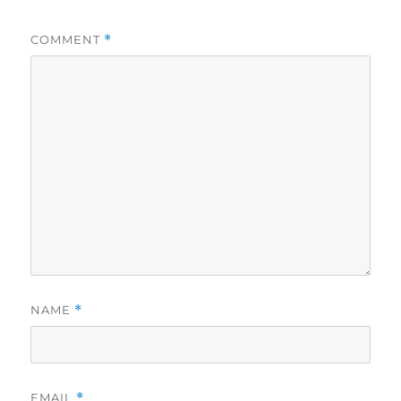
COMMENT
*
NAME
*
EMAIL
*