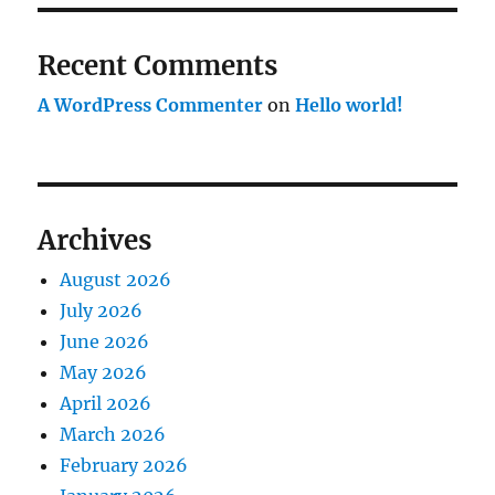
Recent Comments
A WordPress Commenter
on
Hello world!
Archives
August 2026
July 2026
June 2026
May 2026
April 2026
March 2026
February 2026