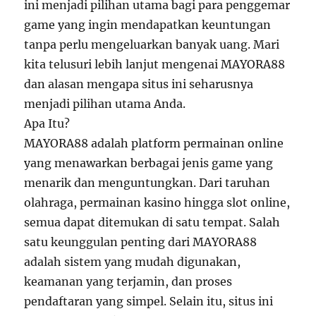
ini menjadi pilihan utama bagi para penggemar
game yang ingin mendapatkan keuntungan
tanpa perlu mengeluarkan banyak uang. Mari
kita telusuri lebih lanjut mengenai MAYORA88
dan alasan mengapa situs ini seharusnya
menjadi pilihan utama Anda.
Apa Itu?
MAYORA88 adalah platform permainan online
yang menawarkan berbagai jenis game yang
menarik dan menguntungkan. Dari taruhan
olahraga, permainan kasino hingga slot online,
semua dapat ditemukan di satu tempat. Salah
satu keunggulan penting dari MAYORA88
adalah sistem yang mudah digunakan,
keamanan yang terjamin, dan proses
pendaftaran yang simpel. Selain itu, situs ini