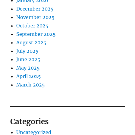
January 2026
December 2025
November 2025
October 2025
September 2025
August 2025
July 2025
June 2025
May 2025
April 2025
March 2025
Categories
Uncategorized