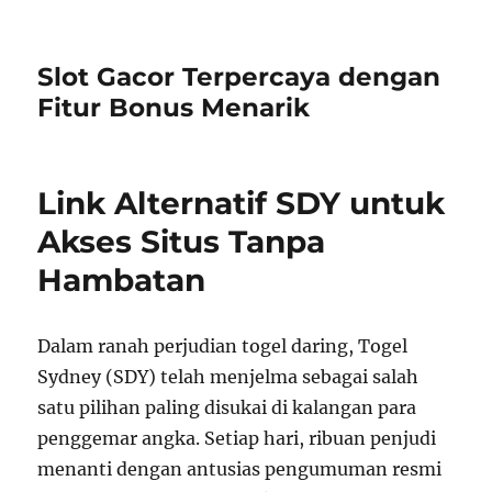
Slot Gacor Terpercaya dengan
Fitur Bonus Menarik
Link Alternatif SDY untuk
Akses Situs Tanpa
Hambatan
Dalam ranah perjudian togel daring, Togel
Sydney (SDY) telah menjelma sebagai salah
satu pilihan paling disukai di kalangan para
penggemar angka. Setiap hari, ribuan penjudi
menanti dengan antusias pengumuman resmi