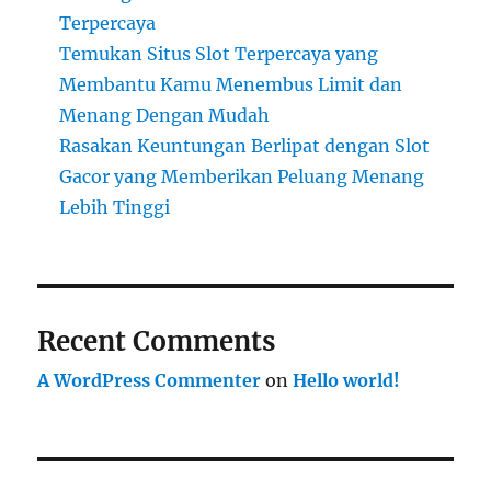
Terpercaya
Temukan Situs Slot Terpercaya yang
Membantu Kamu Menembus Limit dan
Menang Dengan Mudah
Rasakan Keuntungan Berlipat dengan Slot
Gacor yang Memberikan Peluang Menang
Lebih Tinggi
Recent Comments
A WordPress Commenter
on
Hello world!