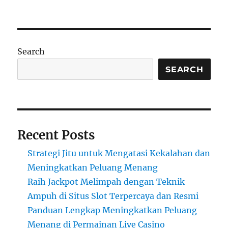
Search
SEARCH
Recent Posts
Strategi Jitu untuk Mengatasi Kekalahan dan
Meningkatkan Peluang Menang
Raih Jackpot Melimpah dengan Teknik
Ampuh di Situs Slot Terpercaya dan Resmi
Panduan Lengkap Meningkatkan Peluang
Menang di Permainan Live Casino