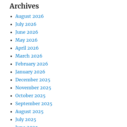
Archives
August 2026
July 2026
June 2026
May 2026
April 2026
March 2026
February 2026
January 2026
December 2025
November 2025
October 2025
September 2025
August 2025
July 2025