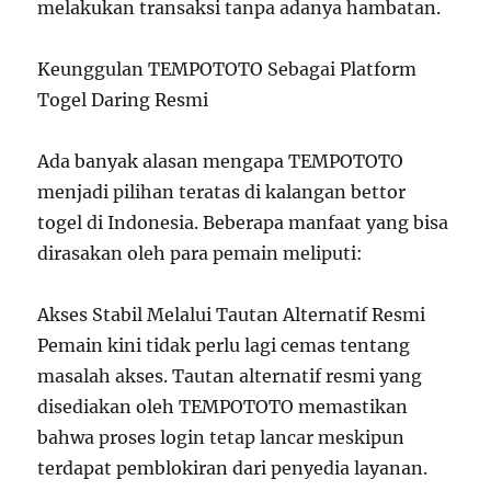
melakukan transaksi tanpa adanya hambatan.
Keunggulan TEMPOTOTO Sebagai Platform
Togel Daring Resmi
Ada banyak alasan mengapa TEMPOTOTO
menjadi pilihan teratas di kalangan bettor
togel di Indonesia. Beberapa manfaat yang bisa
dirasakan oleh para pemain meliputi:
Akses Stabil Melalui Tautan Alternatif Resmi
Pemain kini tidak perlu lagi cemas tentang
masalah akses. Tautan alternatif resmi yang
disediakan oleh TEMPOTOTO memastikan
bahwa proses login tetap lancar meskipun
terdapat pemblokiran dari penyedia layanan.