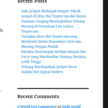
Recent Posts
Raih Jackpot Melimpah dengan Teknik
Ampuh di Situs Slot Terpercaya dan Resmi
Panduan Lengkap Meningkatkan Peluang
Menang di Permainan Live Casino
ah
Terpercaya
Temukan Situs Slot Terpercaya yang
Membantu Kamu Menembus Limit dan
Menang Dengan Mudah
Rasakan Keuntungan Berlipat dengan Slot
Gacor yang Memberikan Peluang Menang
Lebih Tinggi
Peluang Mendapatkan Jackpot Besar
melalui Slot Digital Modern
r
Recent Comments
A WordPress Commenter
on
Hello world!