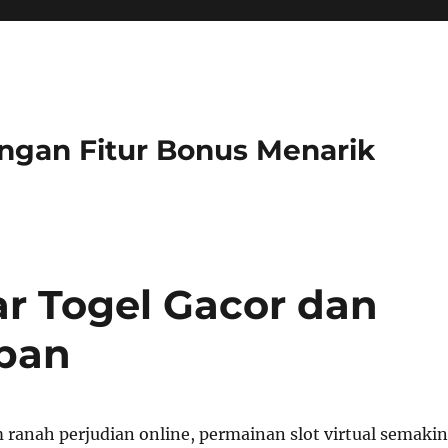
engan Fitur Bonus Menarik
ar Togel Gacor dan
epan
ranah perjudian online, permainan slot virtual semakin