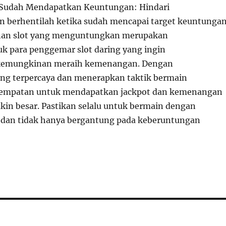
t Sudah Mendapatkan Keuntungan: Hindari
n berhentilah ketika sudah mencapai target keuntungan
an slot yang menguntungkan merupakan
tuk para penggemar slot daring yang ingin
kemungkinan meraih kemenangan. Dengan
ang terpercaya dan menerapkan taktik bermain
esempatan untuk mendapatkan jackpot dan kemenangan
kin besar. Pastikan selalu untuk bermain dengan
 dan tidak hanya bergantung pada keberuntungan