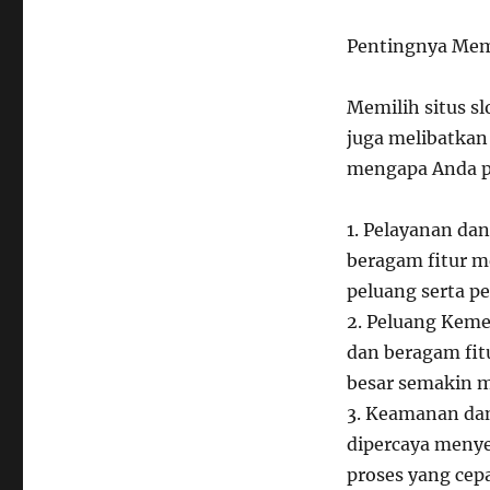
Pentingnya Memi
Memilih situs sl
juga melibatka
mengapa Anda pe
1. Pelayanan dan
beragam fitur 
peluang serta 
2. Peluang Keme
dan beragam fi
besar semakin 
3. Keamanan dan
dipercaya menye
proses yang cepa