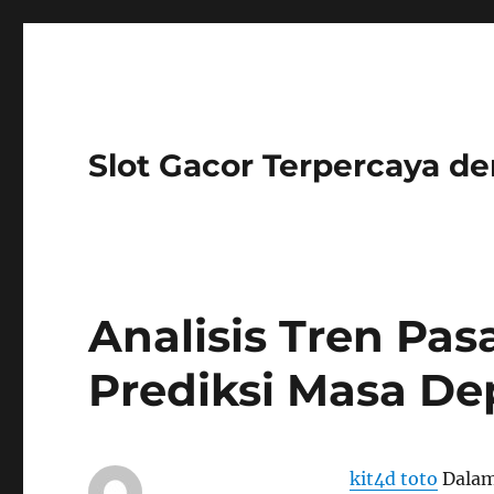
Slot Gacor Terpercaya d
Analisis Tren Pas
Prediksi Masa D
kit4d toto
Dalam 