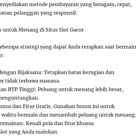
menyediakan metode pembayaran yang beragam, cepat,
yanan pelanggan yang responsif.
s untuk Menang di Situs Slot Gacor
beberapa strategi yang dapat Anda terapkan saat bermai
r:
dengan Bijaksana: Tetapkan batas kerugian dan
 tidak terbawa suasana.
ngan RTP Tinggi: Peluang untuk menang lebih besar,
 menguntungkan.
nus dan Fitur Gratis: Gunakan bonus ini untuk
waktu bermain dan menambah peluang untuk menang.
ermainan: Kenali pola dan fitur khusus
slot yang Anda mainkan.