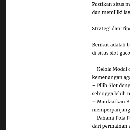
Pastikan situs 
dan memiliki la
Strategi dan Tip
Berikut adalah 
di situs slot gaco
– Kelola Modal 
kemenangan agar
– Pilih Slot de
sehingga lebih
– Manfaatkan Bo
memperpanjang 
– Pahami Pola P
dari permainan 