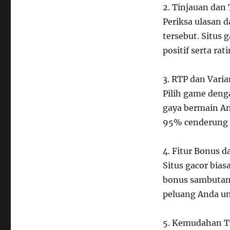
2. Tinjauan dan
Periksa ulasan d
tersebut. Situs
positif serta rat
3. RTP dan Vari
Pilih game deng
gaya bermain An
95% cenderung 
4. Fitur Bonus 
Situs gacor bia
bonus sambutan,
peluang Anda u
5. Kemudahan T