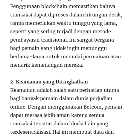
Penggunaan blockchain memastikan bahwa
transaksi dapat diproses dalam hitungan detik,
tanpa memerlukan waktu tunggu yang lama,
seperti yang sering terjadi dengan metode
pembayaran tradisional. Ini sangat berguna
bagi pemain yang tidak ingin menunggu
berlama-lama untuk memulai permainan atau
menarik kemenangan mereka.
2. Keamanan yang Ditingkatkan
Keamanan adalah salah satu perhatian utama
bagi banyak pemain dalam dunia perjudian
online. Dengan menggunakan Betcoin, pemain
dapat merasa lebih aman karena semua
transaksi tercatat dalam blockchain yang
terdesentralisasi. Hal ini membuat data dan