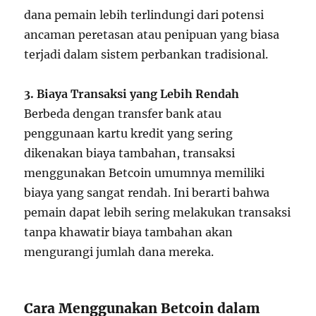
dana pemain lebih terlindungi dari potensi
ancaman peretasan atau penipuan yang biasa
terjadi dalam sistem perbankan tradisional.
3. Biaya Transaksi yang Lebih Rendah
Berbeda dengan transfer bank atau
penggunaan kartu kredit yang sering
dikenakan biaya tambahan, transaksi
menggunakan Betcoin umumnya memiliki
biaya yang sangat rendah. Ini berarti bahwa
pemain dapat lebih sering melakukan transaksi
tanpa khawatir biaya tambahan akan
mengurangi jumlah dana mereka.
Cara Menggunakan Betcoin dalam