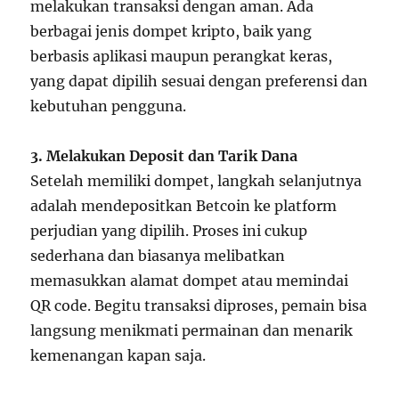
melakukan transaksi dengan aman. Ada
berbagai jenis dompet kripto, baik yang
berbasis aplikasi maupun perangkat keras,
yang dapat dipilih sesuai dengan preferensi dan
kebutuhan pengguna.
3. Melakukan Deposit dan Tarik Dana
Setelah memiliki dompet, langkah selanjutnya
adalah mendepositkan Betcoin ke platform
perjudian yang dipilih. Proses ini cukup
sederhana dan biasanya melibatkan
memasukkan alamat dompet atau memindai
QR code. Begitu transaksi diproses, pemain bisa
langsung menikmati permainan dan menarik
kemenangan kapan saja.