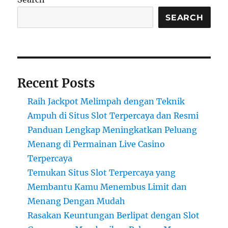
SEARCH
Recent Posts
Raih Jackpot Melimpah dengan Teknik
Ampuh di Situs Slot Terpercaya dan Resmi
Panduan Lengkap Meningkatkan Peluang
Menang di Permainan Live Casino
Terpercaya
Temukan Situs Slot Terpercaya yang
Membantu Kamu Menembus Limit dan
Menang Dengan Mudah
Rasakan Keuntungan Berlipat dengan Slot