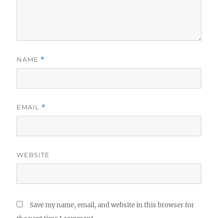
NAME
*
EMAIL
*
WEBSITE
Save my name, email, and website in this browser for