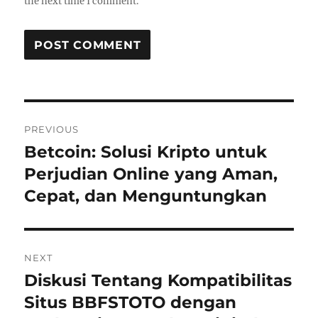
the next time I comment.
Post
PREVIOUS
navigation
Betcoin: Solusi Kripto untuk
Previous
post:
Perjudian Online yang Aman,
Cepat, dan Menguntungkan
NEXT
Diskusi Tentang Kompatibilitas
Next
post:
Situs BBFSTOTO dengan