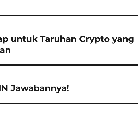
ap untuk Taruhan Crypto yang
an
OIN Jawabannya!