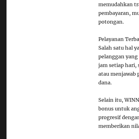
memudahkan tr
pembayaran, mula
potongan.
Pelayanan Terba
Salah satu hal
pelanggan yang p
jam setiap hari
atau menjawab p
dana.
Selain itu, WIN
bonus untuk ang
progresif denga
memberikan nila