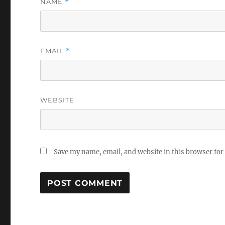
NAME
*
EMAIL
*
WEBSITE
Save my name, email, and website in this browser for