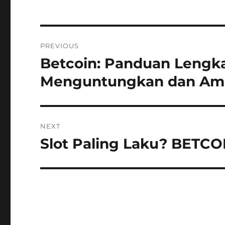
Post
PREVIOUS
navigation
Betcoin: Panduan Lengk
Previous
post:
Menguntungkan dan Am
NEXT
Slot Paling Laku? BETC
Next
post: