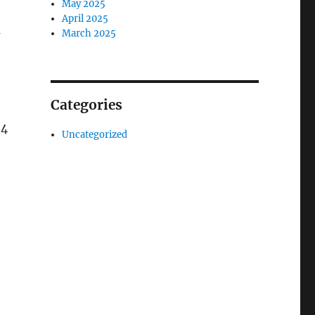
May 2025
April 2025
a
March 2025
Categories
24
Uncategorized
h