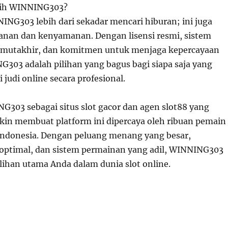
ih WINNING303?
ING303 lebih dari sekadar mencari hiburan; ini juga
nan dan kenyamanan. Dengan lisensi resmi, sistem
mutakhir, dan komitmen untuk menjaga kepercayaan
303 adalah pilihan yang bagus bagi siapa saja yang
judi online secara profesional.
G303 sebagai situs slot gacor dan agen slot88 yang
kin membuat platform ini dipercaya oleh ribuan pemain
h Indonesia. Dengan peluang menang yang besar,
optimal, dan sistem permainan yang adil, WINNING303
lihan utama Anda dalam dunia slot online.