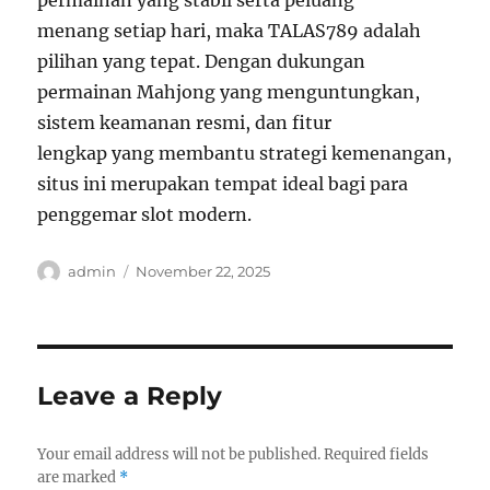
permainan yang stabil serta peluang
menang setiap hari, maka TALAS789 adalah
pilihan yang tepat. Dengan dukungan
permainan Mahjong yang menguntungkan,
sistem keamanan resmi, dan fitur
lengkap yang membantu strategi kemenangan,
situs ini merupakan tempat ideal bagi para
penggemar slot modern.
Author
Posted
admin
November 22, 2025
on
Leave a Reply
Your email address will not be published.
Required fields
are marked
*