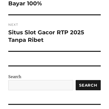
post:
Bayar 100%
NEXT
Situs Slot Gacor RTP 2025
Next
post:
Tanpa Ribet
Search
SEARCH