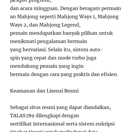
jackpot progresif,
dan acara mingguan. Dengan beragam permain
an Mahjong seperti Mahjong Ways 1, Mahjong
Ways 2, dan Mahjong Legend,
pemain mendapatkan banyak pilihan untuk
menikmati pengalaman bermain
yang bervariasi. Selain itu, sistem auto-
spin yang cepat dan mode turbo juga
mendukung pemain yang ingin
bermain dengan cara yang praktis dan efisien.
Keamanan dan Lisensi Resmi
Sebagai situs resmi yang dapat diandalkan,
TALAS789 dilengkapi dengan
sertifikat internasional serta sistem enkripsi