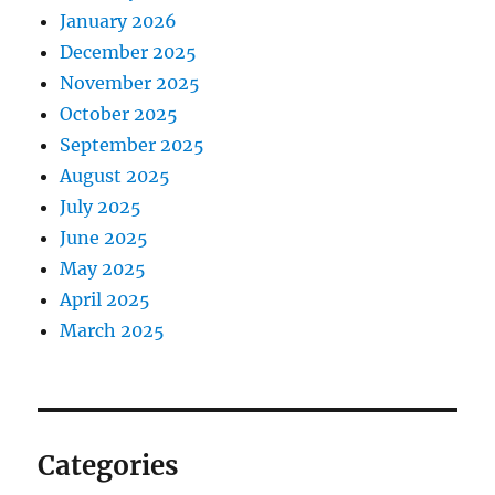
January 2026
December 2025
November 2025
October 2025
September 2025
August 2025
July 2025
June 2025
May 2025
April 2025
March 2025
Categories