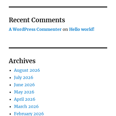
Recent Comments
A WordPress Commenter
on
Hello world!
Archives
August 2026
July 2026
June 2026
May 2026
April 2026
March 2026
February 2026