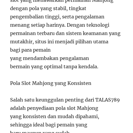
slot yang menawarkan permainan Mahjong
dengan pola yang stabil, tingkat
pengembalian tinggi, serta pengalaman
menang setiap harinya. Dengan teknologi
permainan terbaru dan sistem keamanan yang
mutakhir, situs ini menjadi pilihan utama
bagi para pemain
yang mendambakan pengalaman
bermain yang optimal tanpa kendala.
Pola Slot Mahjong yang Konsisten
Salah satu keunggulan penting dari TALAS789
adalah penyediaan pola slot Mahjong
yang konsisten dan mudah dipahami,
sehingga ideal bagi pemain yang