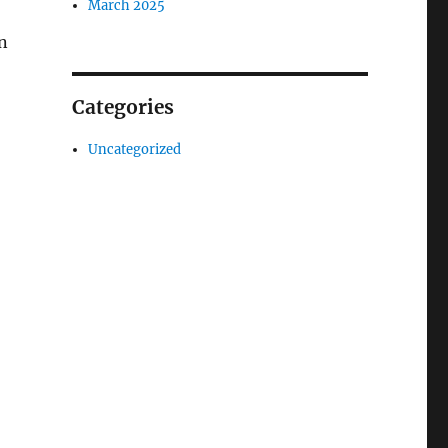
March 2025
n
Categories
Uncategorized