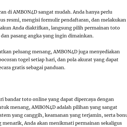
aran di AMBON4D sangat mudah. Anda hanya perlu
us resmi, mengisi formulir pendaftaran, dan melakukan
 akun Anda diaktifkan, langsung pilih permainan toto
 dan pasang angka yang ingin dimainkan.
atkan peluang menang, AMBON4D juga menyediakan
bocoran togel setiap hari, dan pola akurat yang dapat
cara gratis sebagai panduan.
ri bandar toto online yang dapat dipercaya dengan
untuk menang, AMBON4D adalah pilihan yang sangat
istem yang canggih, keamanan yang terjamin, serta bon
g menarik, Anda akan menikmati permainan sekaligus