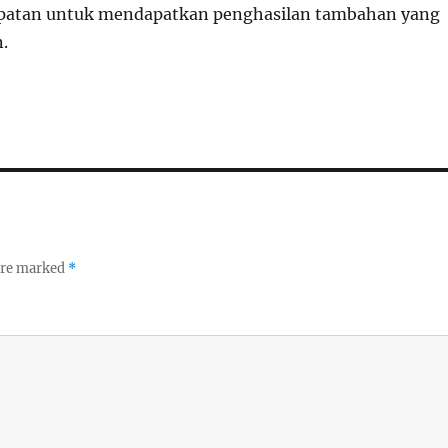
patan untuk mendapatkan penghasilan tambahan yang
.
 are marked
*