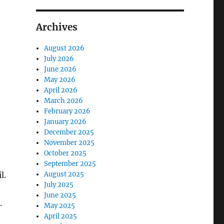
Archives
August 2026
July 2026
June 2026
May 2026
April 2026
March 2026
February 2026
January 2026
December 2025
November 2025
October 2025
September 2025
l.
August 2025
July 2025
June 2025
.
May 2025
April 2025