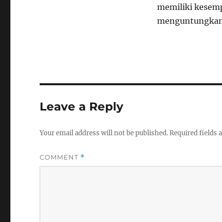
memiliki kesem
menguntungkan
Leave a Reply
Your email address will not be published.
Required fields
COMMENT
*