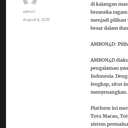
di kalangan mas
Author
admin
beraneka ragam 
Posted
August 6, 2025
menjadi pilihan
on
besar dalam duni
AMBON4D: Pilih
AMBON4D diakui 
pengalaman yang
Indonesia. Deng
lengkap, situs 
menyenangkan.
Platform ini men
Toto Macau, Tot
sistem permaina