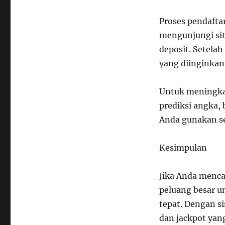
Proses pendaft
mengunjungi sit
deposit. Setelah
yang diinginkan
Untuk meningk
prediksi angka, 
Anda gunakan se
Kesimpulan
Jika Anda menca
peluang besar 
tepat. Dengan s
dan jackpot yan