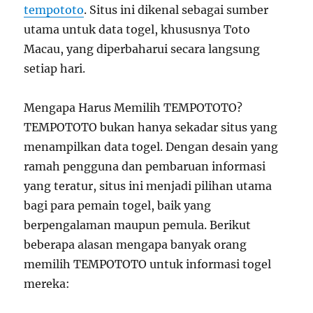
tempototo
. Situs ini dikenal sebagai sumber
utama untuk data togel, khususnya Toto
Macau, yang diperbaharui secara langsung
setiap hari.
Mengapa Harus Memilih TEMPOTOTO?
TEMPOTOTO bukan hanya sekadar situs yang
menampilkan data togel. Dengan desain yang
ramah pengguna dan pembaruan informasi
yang teratur, situs ini menjadi pilihan utama
bagi para pemain togel, baik yang
berpengalaman maupun pemula. Berikut
beberapa alasan mengapa banyak orang
memilih TEMPOTOTO untuk informasi togel
mereka: