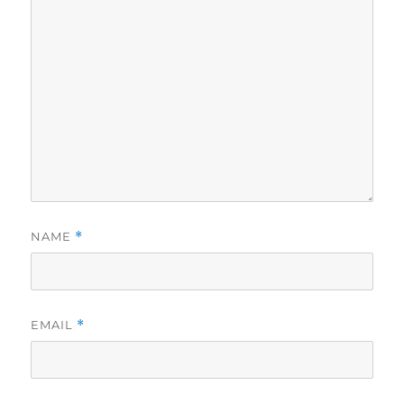
NAME
*
EMAIL
*