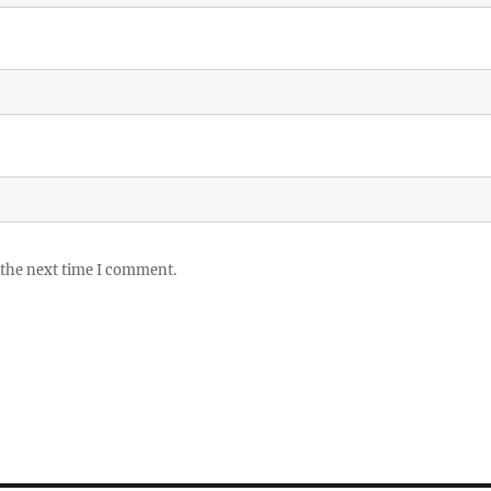
 the next time I comment.