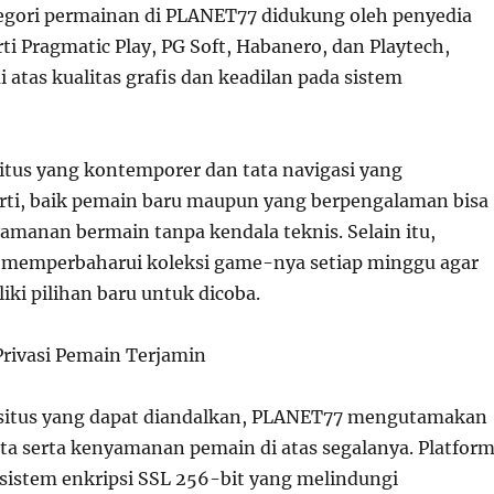
egori permainan di PLANET77 didukung oleh penyedia
i Pragmatic Play, PG Soft, Habanero, dan Playtech,
i atas kualitas grafis dan keadilan pada sistem
itus yang kontemporer dan tata navigasi yang
ti, baik pemain baru maupun yang berpengalaman bisa
manan bermain tanpa kendala teknis. Selain itu,
 memperbaharui koleksi game-nya setiap minggu agar
ki pilihan baru untuk dicoba.
rivasi Pemain Terjamin
 situs yang dapat diandalkan, PLANET77 mengutamakan
ta serta kenyamanan pemain di atas segalanya. Platfor
sistem enkripsi SSL 256-bit yang melindungi