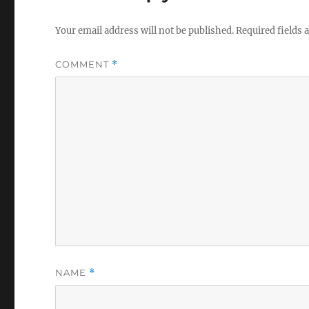
Your email address will not be published.
Required fields
COMMENT
*
NAME
*