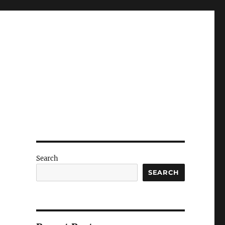
Search
SEARCH