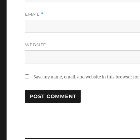
EMAIL
*
WEBSITE
Save my name, email, and website in this browser for