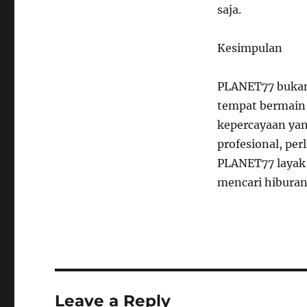
saja.
Kesimpulan
PLANET77 bukan 
tempat bermain 
kepercayaan yan
profesional, pe
PLANET77 layak d
mencari hiburan 
Leave a Reply