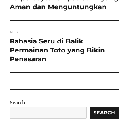
Aman dan Menguntungkan
NEXT
Rahasia Seru di Balik
Next
post:
Permainan Toto yang Bikin
Penasaran
Search
SEARCH