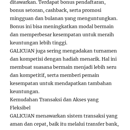
ditawarkan. Terdapat bonus pendaftaran,
bonus setoran, cashback, serta promosi
mingguan dan bulanan yang menguntungkan.
Bonus ini bisa meningkatkan modal bermain
dan memperbesar kesempatan untuk meraih
keuntungan lebih tinggi.
GALICUAN juga sering mengadakan turnamen
dan kompetisi dengan hadiah menarik. Hal ini
membuat suasana bermain menjadi lebih seru
dan kompetitif, serta memberi pemain
kesempatan untuk mendapatkan tambahan
keuntungan.
Kemudahan Transaksi dan Akses yang
Fleksibel
GALICUAN menawarkan sistem transaksi yang
aman dan cepat, baik itu melalui transfer bank,