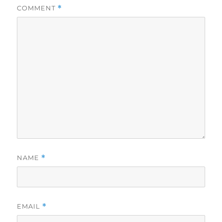
COMMENT
*
NAME
*
EMAIL
*