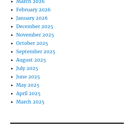
March 2026
February 2026
January 2026
December 2025
November 2025
October 2025
September 2025
August 2025
July 2025
June 2025
May 2025
April 2025
March 2025