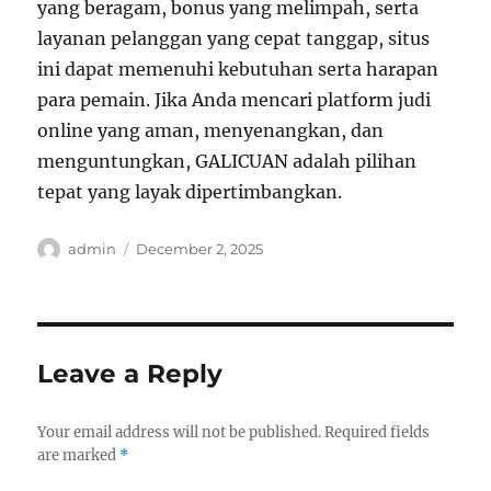
yang beragam, bonus yang melimpah, serta
layanan pelanggan yang cepat tanggap, situs
ini dapat memenuhi kebutuhan serta harapan
para pemain. Jika Anda mencari platform judi
online yang aman, menyenangkan, dan
menguntungkan, GALICUAN adalah pilihan
tepat yang layak dipertimbangkan.
Author
Posted
admin
December 2, 2025
on
Leave a Reply
Your email address will not be published.
Required fields
are marked
*