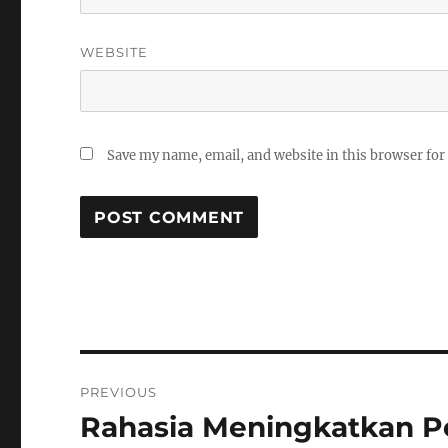
WEBSITE
Save my name, email, and website in this browser for
Post
PREVIOUS
navigation
Rahasia Meningkatkan P
Previous