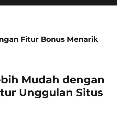
engan Fitur Bonus Menarik
Lebih Mudah dengan
tur Unggulan Situs