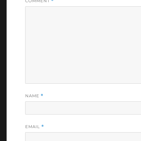
COMMENT
*
NAME
*
EMAIL
*