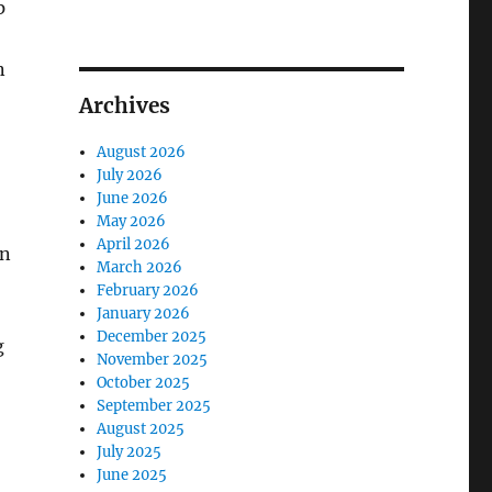
p
n
Archives
August 2026
July 2026
June 2026
May 2026
April 2026
an
March 2026
February 2026
January 2026
December 2025
g
November 2025
October 2025
September 2025
August 2025
July 2025
June 2025