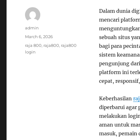
Dalam dunia dig
mencari platfo
Author
admin
menguntungkan. 
Posted
March 6, 2026
sebuah situs ya
on
Tags
raja 800
,
raja800
,
raja800
bagi para pecin
login
sistem keamanan
pengunjung dari
platform ini te
cepat, responsif
Keberhasilan
ra
diperbarui aga
melakukan login
aman untuk mas
masuk, pemain d