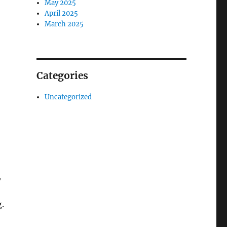
May 2025
April 2025
March 2025
Categories
Uncategorized
,
.