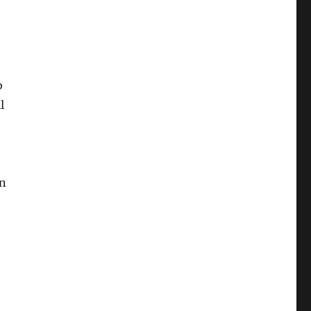
b
l
an