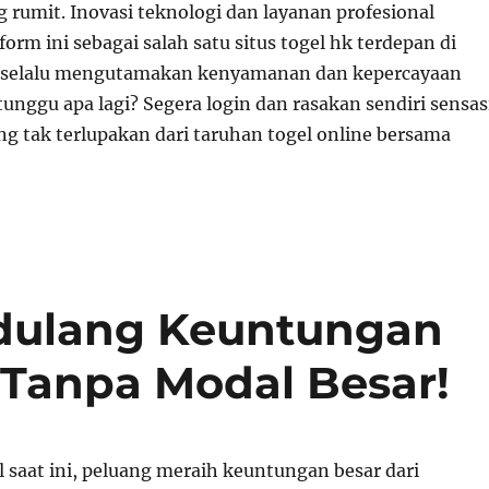
 rumit. Inovasi teknologi dan layanan profesional
orm ini sebagai salah satu situs togel hk terdepan di
g selalu mengutamakan kenyamanan dan kepercayaan
tunggu apa lagi? Segera login dan rasakan sendiri sensas
 tak terlupakan dari taruhan togel online bersama
dulang Keuntungan
e Tanpa Modal Besar!
l saat ini, peluang meraih keuntungan besar dari