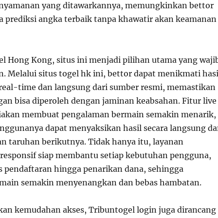
kenyamanan yang ditawarkannya, memungkinkan bettor
a prediksi angka terbaik tanpa khawatir akan keamanan
el Hong Kong, situs ini menjadi pilihan utama yang waji
 Melalui situs togel hk ini, bettor dapat menikmati hasi
 real-time dan langsung dari sumber resmi, memastikan
an bisa diperoleh dengan jaminan keabsahan. Fitur live
diakan membuat pengalaman bermain semakin menarik,
enggunanya dapat menyaksikan hasil secara langsung d
n taruhan berikutnya. Tidak hanya itu, layanan
responsif siap membantu setiap kebutuhan pengguna,
es pendaftaran hingga penarikan dana, sehingga
main semakin menyenangkan dan bebas hambatan.
an kemudahan akses, Tribuntogel login juga dirancang