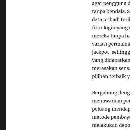
agar pengguna d
tanpa kendala.
data pribadi ter
fitur login yang
mereka tanpa ha
variasi permain
jackpot, sehin
yang didapatkan
merasakan sensa
pilihan terbaik 
Bergabung denga
menawarkan pen
peluang mendapa
metode pembaya
melakukan depos