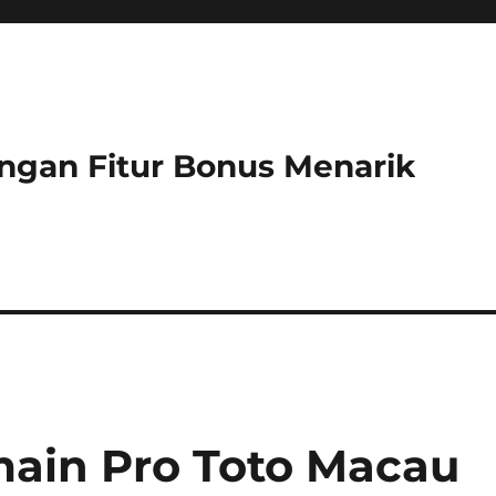
engan Fitur Bonus Menarik
main Pro Toto Macau