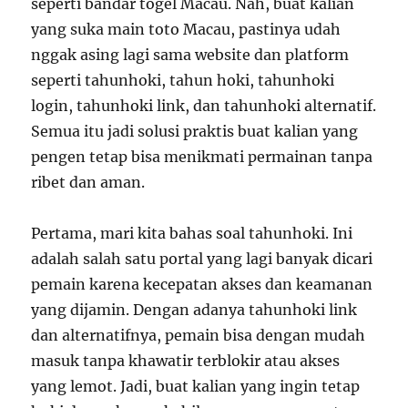
seperti bandar togel Macau. Nah, buat kalian
yang suka main toto Macau, pastinya udah
nggak asing lagi sama website dan platform
seperti tahunhoki, tahun hoki, tahunhoki
login, tahunhoki link, dan tahunhoki alternatif.
Semua itu jadi solusi praktis buat kalian yang
pengen tetap bisa menikmati permainan tanpa
ribet dan aman.
Pertama, mari kita bahas soal tahunhoki. Ini
adalah salah satu portal yang lagi banyak dicari
pemain karena kecepatan akses dan keamanan
yang dijamin. Dengan adanya tahunhoki link
dan alternatifnya, pemain bisa dengan mudah
masuk tanpa khawatir terblokir atau akses
yang lemot. Jadi, buat kalian yang ingin tetap