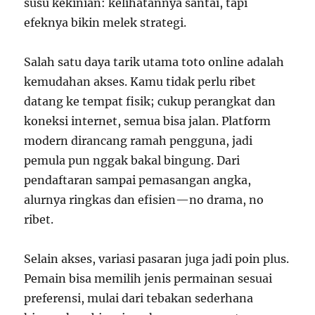
susu kekinian: kelihatannya santai, tapi
efeknya bikin melek strategi.
Salah satu daya tarik utama toto online adalah
kemudahan akses. Kamu tidak perlu ribet
datang ke tempat fisik; cukup perangkat dan
koneksi internet, semua bisa jalan. Platform
modern dirancang ramah pengguna, jadi
pemula pun nggak bakal bingung. Dari
pendaftaran sampai pemasangan angka,
alurnya ringkas dan efisien—no drama, no
ribet.
Selain akses, variasi pasaran juga jadi poin plus.
Pemain bisa memilih jenis permainan sesuai
preferensi, mulai dari tebakan sederhana