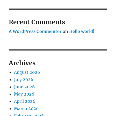
Recent Comments
A WordPress Commenter
on
Hello world!
Archives
August 2026
July 2026
June 2026
May 2026
April 2026
March 2026
February 2026