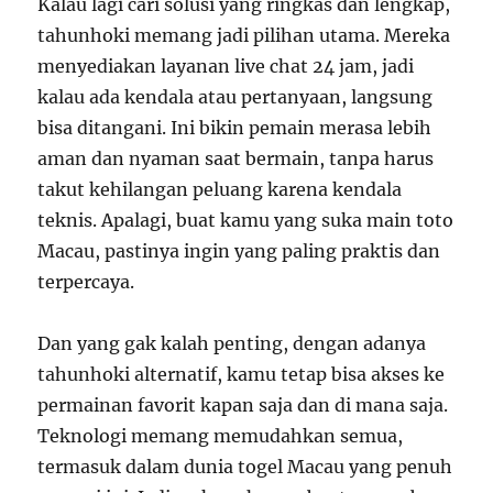
Kalau lagi cari solusi yang ringkas dan lengkap,
tahunhoki memang jadi pilihan utama. Mereka
menyediakan layanan live chat 24 jam, jadi
kalau ada kendala atau pertanyaan, langsung
bisa ditangani. Ini bikin pemain merasa lebih
aman dan nyaman saat bermain, tanpa harus
takut kehilangan peluang karena kendala
teknis. Apalagi, buat kamu yang suka main toto
Macau, pastinya ingin yang paling praktis dan
terpercaya.
Dan yang gak kalah penting, dengan adanya
tahunhoki alternatif, kamu tetap bisa akses ke
permainan favorit kapan saja dan di mana saja.
Teknologi memang memudahkan semua,
termasuk dalam dunia togel Macau yang penuh