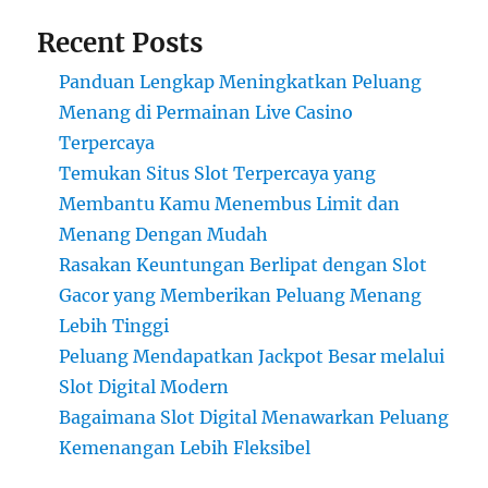
Recent Posts
Panduan Lengkap Meningkatkan Peluang
Menang di Permainan Live Casino
Terpercaya
Temukan Situs Slot Terpercaya yang
Membantu Kamu Menembus Limit dan
Menang Dengan Mudah
Rasakan Keuntungan Berlipat dengan Slot
Gacor yang Memberikan Peluang Menang
Lebih Tinggi
Peluang Mendapatkan Jackpot Besar melalui
Slot Digital Modern
Bagaimana Slot Digital Menawarkan Peluang
Kemenangan Lebih Fleksibel