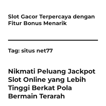
Slot Gacor Terpercaya dengan
Fitur Bonus Menarik
Tag:
situs net77
Nikmati Peluang Jackpot
Slot Online yang Lebih
Tinggi Berkat Pola
Bermain Terarah