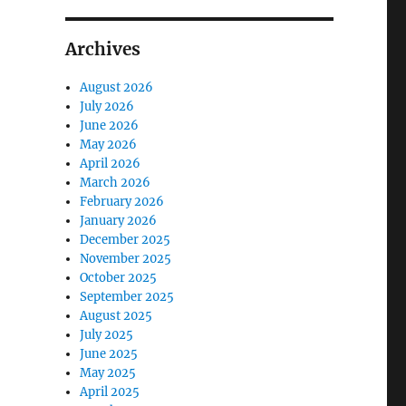
Archives
August 2026
July 2026
June 2026
May 2026
April 2026
March 2026
February 2026
January 2026
December 2025
November 2025
October 2025
September 2025
August 2025
July 2025
June 2025
May 2025
April 2025