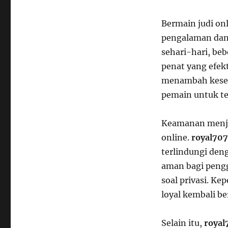
Bermain judi on
pengalaman dan 
sehari-hari, be
penat yang efek
menambah keser
pemain untuk t
Keamanan menjad
online.
royal707
terlindungi den
aman bagi peng
soal privasi. Ke
loyal kembali be
Selain itu,
royal