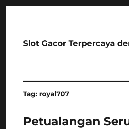
Slot Gacor Terpercaya d
Tag:
royal707
Petualangan Seru