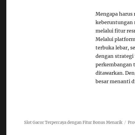
Mengapa harus m
keberuntungan m
melalui fitur r
Melalui platfor
terbuka lebar,
dengan strategi 
perkembangan t
ditawarkan. Den
besar menanti di
Slot Gacor Terpercaya dengan Fitur Bonus Menarik
Pro