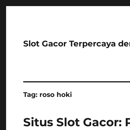
Slot Gacor Terpercaya d
Tag:
roso hoki
Situs Slot Gacor: