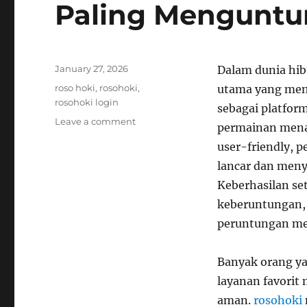
Paling Mengunt
Posted
January 27, 2026
Dalam dunia hib
on
Tags
roso hoki
,
rosohoki
,
utama yang men
rosohoki login
sebagai platfor
on
Leave a comment
permainan mena
Situs
user-friendly,
Slot
Gacor:
lancar dan meny
Panduan
Keberhasilan se
Main
keberuntungan,
Slot
Paling
peruntungan mer
Menguntungkan
Banyak orang ya
layanan favorit
aman.
rosohoki