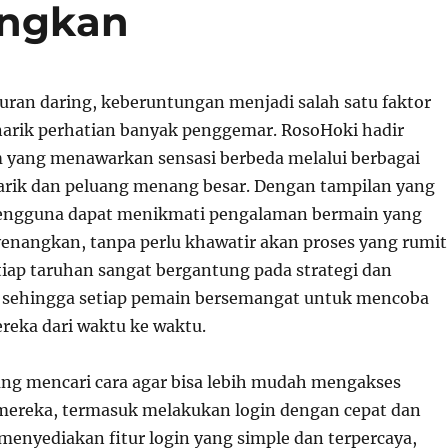
ungkan
uran daring, keberuntungan menjadi salah satu faktor
arik perhatian banyak penggemar. RosoHoki hadir
m yang menawarkan sensasi berbeda melalui berbagai
rik dan peluang menang besar. Dengan tampilan yang
 pengguna dapat menikmati pengalaman bermain yang
enangkan, tanpa perlu khawatir akan proses yang rumit
tiap taruhan sangat bergantung pada strategi dan
 sehingga setiap pemain bersemangat untuk mencoba
eka dari waktu ke waktu.
ng mencari cara agar bisa lebih mudah mengakses
 mereka, termasuk melakukan login dengan cepat dan
menyediakan fitur login yang simple dan terpercaya,